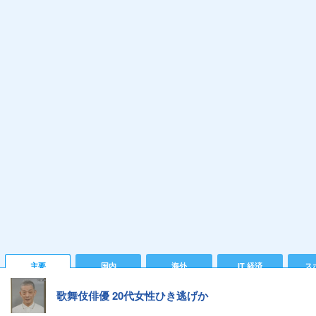
主要
国内
海外
IT 経済
ス
歌舞伎俳優 20代女性ひき逃げか