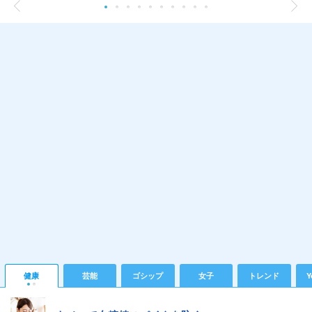
健康
芸能
ゴシップ
女子
トレンド
Y