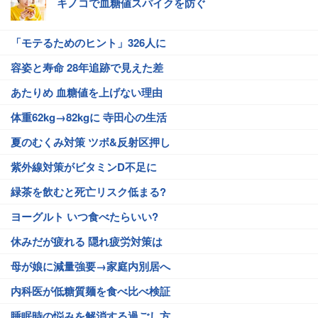
キノコで血糖値スパイクを防ぐ
「モテるためのヒント」326人に
容姿と寿命 28年追跡で見えた差
あたりめ 血糖値を上げない理由
体重62kg→82kgに 寺田心の生活
夏のむくみ対策 ツボ&反射区押し
紫外線対策がビタミンD不足に
緑茶を飲むと死亡リスク低まる?
ヨーグルト いつ食べたらいい?
休みだが疲れる 隠れ疲労対策は
母が娘に減量強要→家庭内別居へ
内科医が低糖質麺を食べ比べ検証
睡眠時の悩みを解消する過ごし方