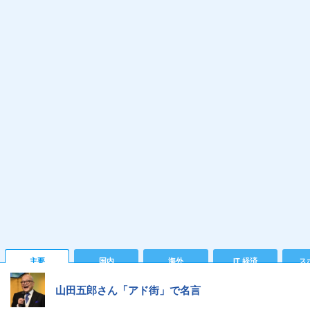
主要
国内
海外
IT 経済
ス
山田五郎さん「アド街」で名言