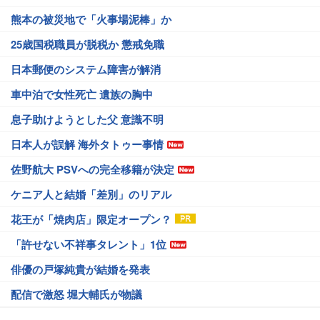
熊本の被災地で「火事場泥棒」か
25歳国税職員が脱税か 懲戒免職
日本郵便のシステム障害が解消
車中泊で女性死亡 遺族の胸中
息子助けようとした父 意識不明
日本人が誤解 海外タトゥー事情
佐野航大 PSVへの完全移籍が決定
ケニア人と結婚「差別」のリアル
花王が「焼肉店」限定オープン？
「許せない不祥事タレント」1位
俳優の戸塚純貴が結婚を発表
配信で激怒 堀大輔氏が物議