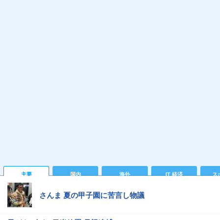
主要
国内
海外
IT 経済
ス
さんま 夏の甲子園に苦言し物議