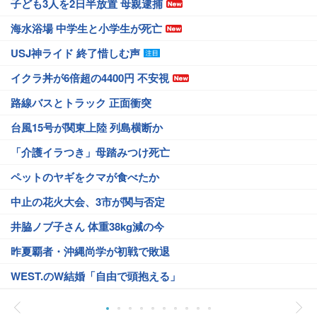
子ども3人を2日半放置 母親逮捕
海水浴場 中学生と小学生が死亡
USJ神ライド 終了惜しむ声
イクラ丼が6倍超の4400円 不安視
路線バスとトラック 正面衝突
台風15号が関東上陸 列島横断か
「介護イラつき」母踏みつけ死亡
ペットのヤギをクマが食べたか
中止の花火大会、3市が関与否定
井脇ノブ子さん 体重38kg減の今
昨夏覇者・沖縄尚学が初戦で敗退
WEST.のW結婚「自由で頭抱える」