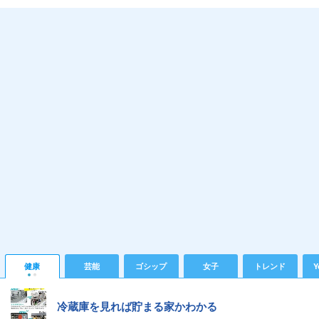
健康
芸能
ゴシップ
女子
トレンド
Y
冷蔵庫を見れば貯まる家かわかる