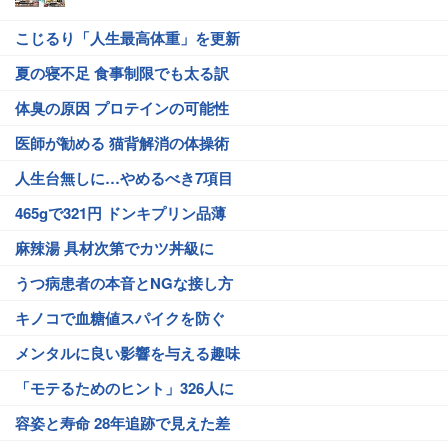
こじるり「人生最高体重」を更新
夏の寝不足 食事制限でも太る訳
体臭の原因 プロテインの可能性
医師が勧める 猫背解消の体操術
人生台無しに…やめるべき7項目
465gで321円 ドンキプリン品薄
麻辣湯 具材次第でカツ丼級に
うつ病患者の本音とNGな接し方
キノコで血糖値スパイクを防ぐ
メンタルに良い影響を与える趣味
「モテるためのヒント」326人に
容姿と寿命 28年追跡で見えた差