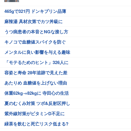
465gで321円 ドンキプリン品薄
麻辣湯 具材次第でカツ丼級に
うつ病患者の本音とNGな接し方
キノコで血糖値スパイクを防ぐ
メンタルに良い影響を与える趣味
「モテるためのヒント」326人に
容姿と寿命 28年追跡で見えた差
あたりめ 血糖値を上げない理由
体重62kg→82kgに 寺田心の生活
夏のむくみ対策 ツボ&反射区押し
紫外線対策がビタミンD不足に
緑茶を飲むと死亡リスク低まる?