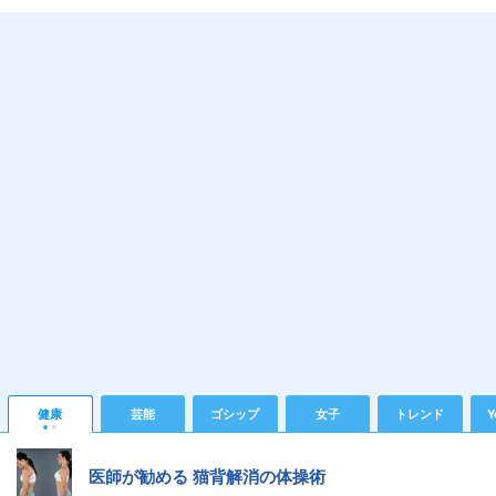
健康
芸能
ゴシップ
女子
トレンド
Y
医師が勧める 猫背解消の体操術