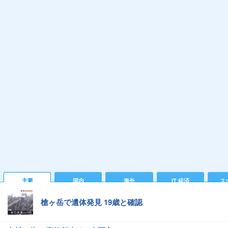
主要
国内
海外
IT 経済
ス
槍ヶ岳で遺体発見 19歳と確認