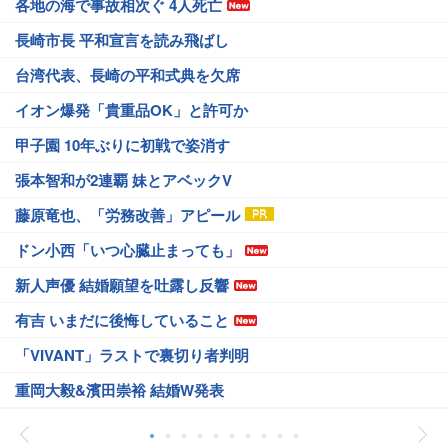
各地の海で事故相次ぐ 4人死亡
長崎市長 平和宣言を読み飛ばし
台湾代表、長崎の平和式典を欠席
イオン爆発「貴重品OK」と許可か
甲子園 10年ぶりに初戦で姿消す
張本智和が2連覇 妹とアベックV
藤原竜也、「労務改善」アピール
ドン小西「いつ心臓止まっても」
新人声優 結婚願望を吐露し反響
有吉 いまだに後悔していること
「VIVANT」ラストで裏切り者判明
重岡大毅&濱田崇裕 結婚W発表