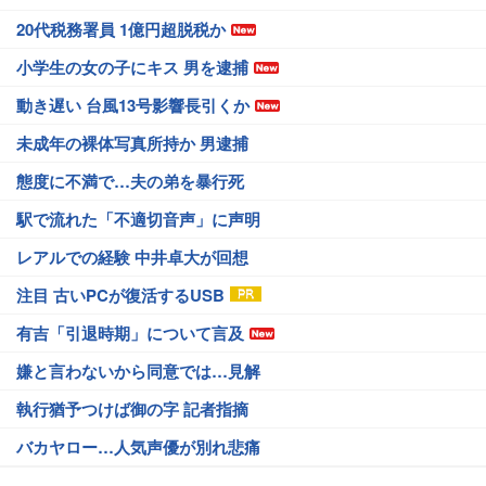
20代税務署員 1億円超脱税か
小学生の女の子にキス 男を逮捕
動き遅い 台風13号影響長引くか
未成年の裸体写真所持か 男逮捕
態度に不満で…夫の弟を暴行死
駅で流れた「不適切音声」に声明
レアルでの経験 中井卓大が回想
注目 古いPCが復活するUSB
有吉「引退時期」について言及
嫌と言わないから同意では…見解
執行猶予つけば御の字 記者指摘
バカヤロー…人気声優が別れ悲痛