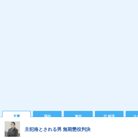
主要
国内
海外
IT 経済
ス
主犯格とされる男 無期懲役判決