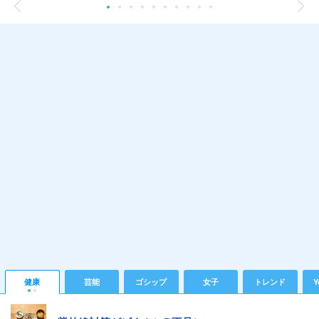
健康
芸能
ゴシップ
女子
トレンド
Y