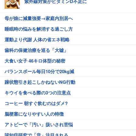
紫外線対策がビタミンD不足に
母が娘に減量強要→家庭内別居へ
睡眠時の悩みを解消する過ごし方
運動より代謝 人体の省エネ戦略
歯科の保健治療を巡る「大嘘」
大食い女子 46キロ体型の秘密
バランスボール毎日10分で20kg減
躁状態引き起こしかねないNG行動
キウイを食べる際の3つの注意点
コーヒー 朝すぐ飲むのはダメ?
脳梗塞になりやすい人の特徴
アトピーで「汚い」扱いされ苦悩
認知症研究で「音」注目される