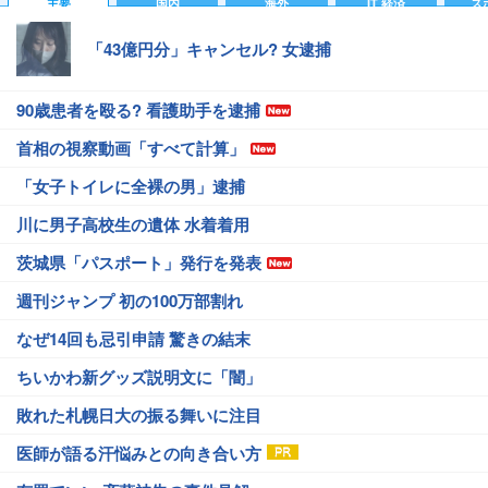
主要
国内
海外
IT 経済
ス
「43億円分」キャンセル? 女逮捕
90歳患者を殴る? 看護助手を逮捕
首相の視察動画「すべて計算」
「女子トイレに全裸の男」逮捕
川に男子高校生の遺体 水着着用
茨城県「パスポート」発行を発表
週刊ジャンプ 初の100万部割れ
なぜ14回も忌引申請 驚きの結末
ちいかわ新グッズ説明文に「闇」
敗れた札幌日大の振る舞いに注目
医師が語る汗悩みとの向き合い方