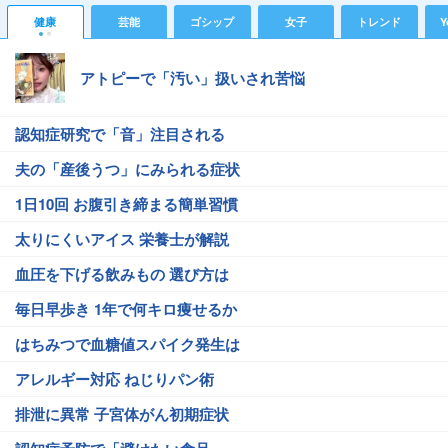
健康
芸能
ゴシップ
女子
トレンド
Y
アトピーで「汚い」扱いされ苦悩
認知症研究で「音」注目される
夫の「産後うつ」にみられる症状
1日10回 お腹引き締まる簡単習慣
太りにくいアイス 栄養士が解説
血圧を下げる飲みもの 選び方は
毎日早歩き 1年で何キロ痩せるか
はちみつで血糖値スパイク発生は
アレルギー対応 ねじりパン術
排泄に異常 子宮体がん初期症状