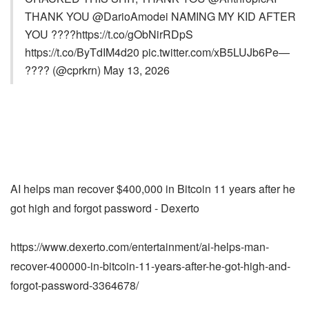
THANK YOU @DarioAmodei NAMING MY KID AFTER
YOU ????https://t.co/gObNirRDpS
https://t.co/ByTdIM4d20 pic.twitter.com/xB5LUJb6Pe—
???? (@cprkrn) May 13, 2026
AI helps man recover $400,000 in Bitcoin 11 years after he
got high and forgot password - Dexerto
https://www.dexerto.com/entertainment/ai-helps-man-
recover-400000-in-bitcoin-11-years-after-he-got-high-and-
forgot-password-3364678/