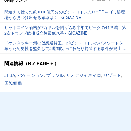
間違えて捨てた約1000億円分のビットコイン入りHDDをゴミ処理
場から見つけ出せる確率は？ - GIGAZINE
ビットコイン価格が7万ドルを割り込み半年でピークの44％減、第
2次トランプ政権成立後最低水準 - GIGAZINE
「ケンタッキー州の仮想通貨王」がビットコインのパスワードを
奪うため男性を監禁して2週間以上にわたり拷問する事件が発生 -
GIGAZINE
関連情報（BiZ PAGE＋）
JFBA
,
バケーション
,
ブラジル
,
リオデジャネイロ
,
リゾート
,
国際組織