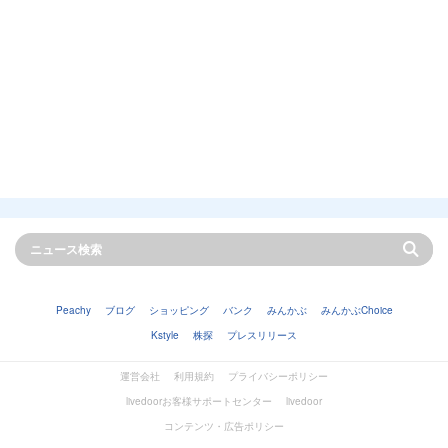
Peachy
ブログ
ショッピング
バンク
みんかぶ
みんかぶChoice
Kstyle
株探
プレスリリース
運営会社
利用規約
プライバシーポリシー
livedoorお客様サポートセンター
livedoor
コンテンツ・広告ポリシー