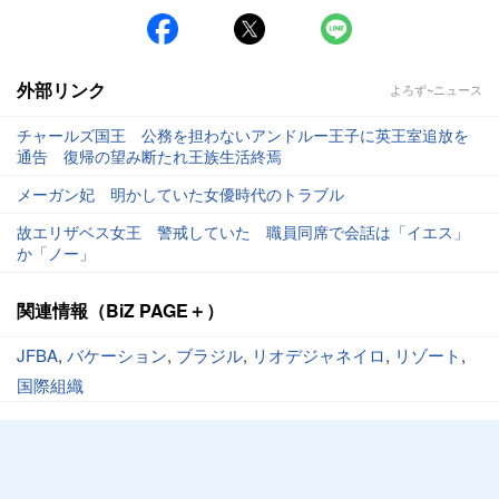
外部リンク
よろず~ニュース
チャールズ国王 公務を担わないアンドルー王子に英王室追放を
通告 復帰の望み断たれ王族生活終焉
メーガン妃 明かしていた女優時代のトラブル
故エリザベス女王 警戒していた 職員同席で会話は「イエス」
か「ノー」
関連情報（BiZ PAGE＋）
JFBA
,
バケーション
,
ブラジル
,
リオデジャネイロ
,
リゾート
,
国際組織