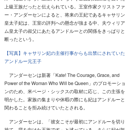
上級王族だったと伝えられている。王室作家クリストファ
ー・アンダーセンによると、将来の王妃であるキャサリン
皇太子妃は、王室の評判への懸念が強まる中、夫ウィリア
ム皇太子の叔父にあたるアンドルーとの関係をきっぱりと
断ったという。
【写真】キャサリン妃の主催行事からも出禁にされていた
アンドルー元王子
アンダーセンは新著「Kate! The Courage, Grace, and
Power of the Woman Who Will be Queen」のプロモーショ
ンのため、米ページ・シックスの取材に応じ、この主張を
明かした。家族の集まりや休暇の際にも妃はアンドルーと
関わることを拒み続けていたとされる。
アンダーセンは、「彼女こそが最初にアンドルーを切り
捨て、背を向けた王族です」と述べている。さらに妃が毎