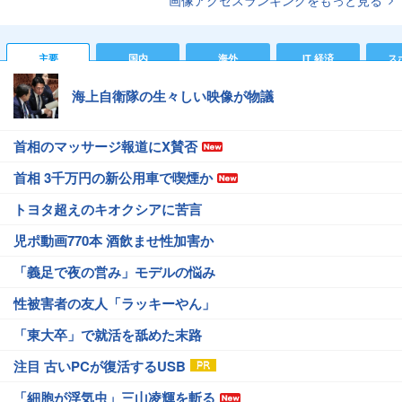
画像アクセスランキングをもっと見る
主要
国内
海外
IT 経済
ス
海上自衛隊の生々しい映像が物議
首相のマッサージ報道にX賛否
首相 3千万円の新公用車で喫煙か
トヨタ超えのキオクシアに苦言
児ポ動画770本 酒飲ませ性加害か
「義足で夜の営み」モデルの悩み
性被害者の友人「ラッキーやん」
「東大卒」で就活を舐めた末路
注目 古いPCが復活するUSB
「細胞が浮気虫」三山凌輝を斬る