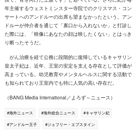
年主催するウェストミンスター寺院でのクリスマス・コン
サートへのアンドルーの出席も望まなかったという。アン
ドルーが仲介者を通じて「裏口から入れないか」と打診し
た際には、「映像にあなたの顔は映したくない」とはっき
り断ったそうだ。
がん治療を経て公務に段階的に復帰しているキャサリン
皇太子妃は、近年、王室の安定を支える存在として評価が
高まっている。幼児教育やメンタルヘルスに関する活動で
も知られており王室内でも特に人気の高い存在だ。
（BANG Media International／よろず～ニュース）
#海外ニュース
#海外総合ニュース
#キャサリン妃
#アンドルー王子
#ジェフリー・エプスタイン
#海外・国際ニュース