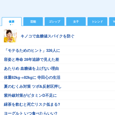
健康
芸能
ゴシップ
女子
トレンド
Y
キノコで血糖値スパイクを防ぐ
「モテるためのヒント」326人に
容姿と寿命 28年追跡で見えた差
あたりめ 血糖値を上げない理由
体重62kg→82kgに 寺田心の生活
夏のむくみ対策 ツボ&反射区押し
紫外線対策がビタミンD不足に
緑茶を飲むと死亡リスク低まる?
ヨーグルト いつ食べたらいい?