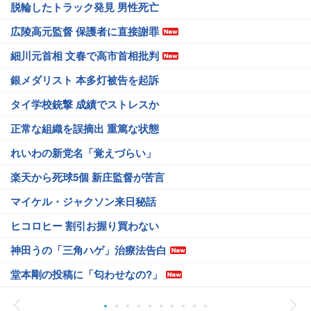
脱輪したトラック発見 男性死亡
広陵高元監督 保護者に直接謝罪
細川元首相 文春で高市首相批判
銀メダリスト 本多灯被告を起訴
タイ学校銃撃 成績でストレスか
正常な組織を誤摘出 重篤な状態
れいわの新党名「覚えづらい」
楽天から死球5個 新庄監督が苦言
マイケル・ジャクソン来日秘話
ヒコロヒー 割引お握り買わない
神田うの「三角ハゲ」治療法告白
堂本剛の投稿に「匂わせなの?」