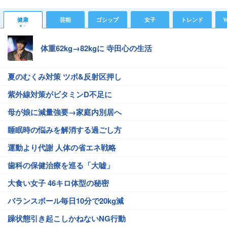
健康
芸能
ゴシップ
女子
トレンド
Y
体重62kg→82kgに 寺田心の生活
夏のむくみ対策 ツボ&反射区押し
紫外線対策がビタミンD不足に
母が娘に減量強要→家庭内別居へ
睡眠時の悩みを解消する過ごし方
運動より代謝 人体の省エネ戦略
歯科の保健治療を巡る「大嘘」
大食い女子 46キロ体型の秘密
バランスボール毎日10分で20kg減
躁状態引き起こしかねないNG行動