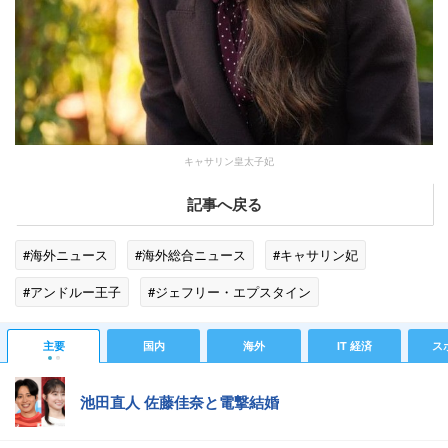
キャサリン皇太子妃
記事へ戻る
#海外ニュース
#海外総合ニュース
#キャサリン妃
#アンドルー王子
#ジェフリー・エプスタイン
#海外・国際ニュース
#ゴシップ
主要
国内
海外
IT 経済
ス
池田直人 佐藤佳奈と電撃結婚