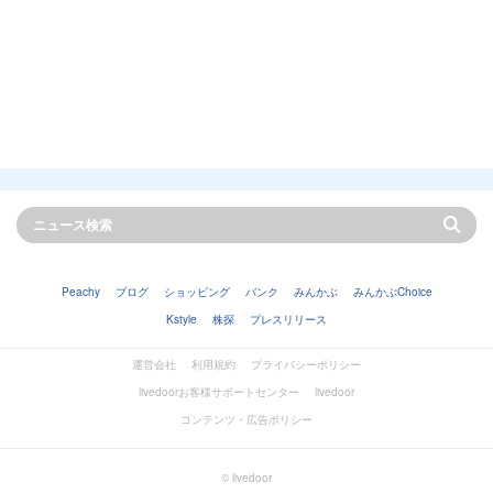
Peachy
ブログ
ショッピング
バンク
みんかぶ
みんかぶChoice
Kstyle
株探
プレスリリース
運営会社
利用規約
プライバシーポリシー
livedoorお客様サポートセンター
livedoor
コンテンツ・広告ポリシー
© livedoor