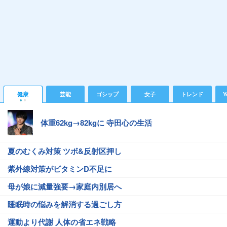
健康
芸能
ゴシップ
女子
トレンド
Y
体重62kg→82kgに 寺田心の生活
夏のむくみ対策 ツボ&反射区押し
紫外線対策がビタミンD不足に
母が娘に減量強要→家庭内別居へ
睡眠時の悩みを解消する過ごし方
運動より代謝 人体の省エネ戦略