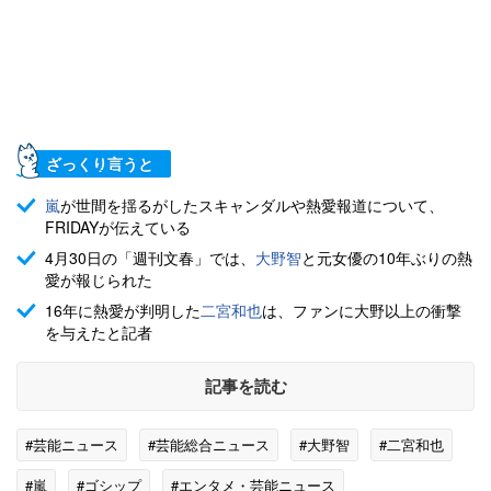
ざっくり言うと
嵐
が世間を揺るがしたスキャンダルや熱愛報道について、
FRIDAYが伝えている
4月30日の「週刊文春」では、
大野智
と元女優の10年ぶりの熱
愛が報じられた
16年に熱愛が判明した
二宮和也
は、ファンに大野以上の衝撃
を与えたと記者
記事を読む
#芸能ニュース
#芸能総合ニュース
#大野智
#二宮和也
#嵐
#ゴシップ
#エンタメ・芸能ニュース