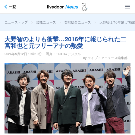
一覧
>
>
>
大野智は“10年越し”
ニューストップ
芸能ニュース
芸能総合ニュース
大野智のよりも衝撃…2016年に報じられた二
宮和也と元フリーアナの熱愛
2026年5月12日 19時10分
写真：FRIDAYデジタル
by ライブドアニュース編集部