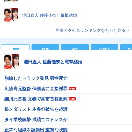
池田直人 佐藤佳奈と電撃結婚
画像アクセスランキングをもっと見る
主要
国内
海外
IT 経済
ス
池田直人 佐藤佳奈と電撃結婚
脱輪したトラック発見 男性死亡
広陵高元監督 保護者に直接謝罪
細川元首相 文春で高市首相批判
銀メダリスト 本多灯被告を起訴
タイ学校銃撃 成績でストレスか
正常な組織を誤摘出 重篤な状態