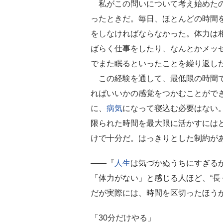
私がこの問いについて考え始めた
ったときだ。毎日、ほとんどの時間
をしなければならなかった。体力は
ばらく仕事をしたり、なんとかメッ
でまた眠るといったことを繰り返し
この経験を通して、最低限の時間で
ればいいかの感覚をつかむことがで
に、
病気
になって寝込む必要はない
限られた時間を最大限に活かすには
けで十分だ。はっきりとした制約が
――『
人生
は気づかぬうちにすぎる
「体力がない」と感じる人ほど、“長
だが実際には、時間を区切ったほう
「30分だけやる」