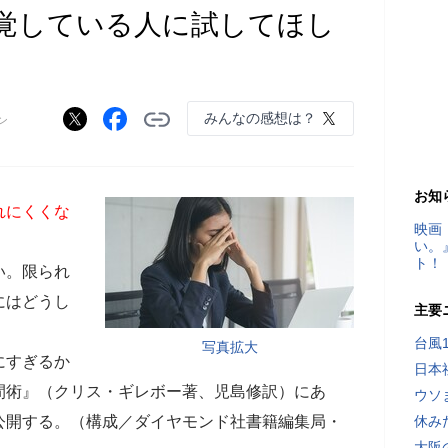
覚している人に試してほし
みんなの感想は？
ン
お知
れにくくな
映画
い。
ト！
い。限られ
にはどうし
主要
台風
写真拡大
にすぎるか
日本
間術』（クリス・ギレボー著、児島修訳）にあ
ウソ
公開する。（構成／ダイヤモンド社書籍編集局・
休み
大阪