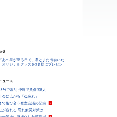
らせ
『あの星が降る丘で、君とまた出会いた
』オリジナルグッズを3名様にプレゼン
ニュース
13号で混乱 沖縄で負傷者5人
社会に広がる「孫疲れ」
まで飛び交う密室会議の記録
だが疲れる 隠れ疲労対策は
の一等地に廃墟化した商店街