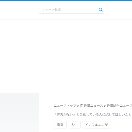
ニューストップ
IT 経済ニュース
経済総合ニュー
>
>
「体力がない」と自覚している人に試してほしいこと
病気
人生
インフルエンザ