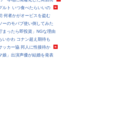
グルト いつ食べたらいいの
初 何者かがオービスを盗む
ソーのモバブ使い倒してみた
貯まったら即投資」NGな理由
ちいかわ コナン超え期待も
サッカー協 邦人に性接待か
マ娘」出演声優が結婚を発表