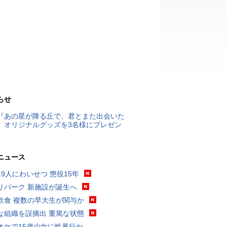
らせ
『あの星が降る丘で、君とまた出会いた
』オリジナルグッズを3名様にプレゼン
ニュース
19人にわいせつ 懲役15年
リパーク 新施設が誕生へ
飲食 複数の早大生が関与か
な組織を誤摘出 重篤な状態
オケで15歳少女に性暴行か