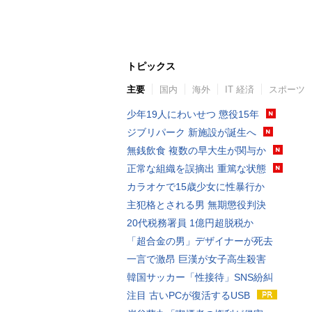
トピックス
主要
国内
海外
IT 経済
スポーツ
少年19人にわいせつ 懲役15年
ジブリパーク 新施設が誕生へ
無銭飲食 複数の早大生が関与か
正常な組織を誤摘出 重篤な状態
カラオケで15歳少女に性暴行か
主犯格とされる男 無期懲役判決
20代税務署員 1億円超脱税か
「超合金の男」デザイナーが死去
一言で激昂 巨漢が女子高生殺害
韓国サッカー「性接待」SNS紛糾
注目 古いPCが復活するUSB