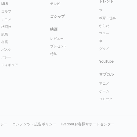
トレンド
MLB
テレビ
本
ゴルフ
ゴシップ
教育・仕事
テニス
からだ
格闘技
映画
マネー
競馬
レビュー
車
相撲
プレゼント
グルメ
バスケ
特集
バレー
YouTube
フィギュア
サブカル
アニメ
ゲーム
コミック
リシー
コンテンツ・広告ポリシー
livedoorお客様サポートセンター