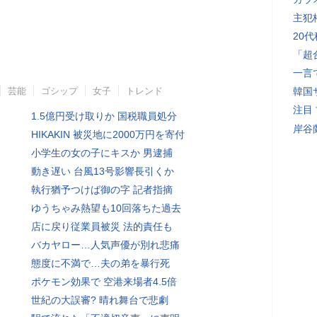
主犯
20
「超
一言
芸能
ゴシップ
女子
トレンド
韓国
注目
1.5億円受け取りか 国税職員処分
岸谷
HIKAKIN 被災地に2000万円を寄付
小学生の女の子にキスか 男逮捕
動き遅い 台風13号影響長引くか
執行猶予つけば御の字 記者指摘
ゆうちゃみ熱望も10回落ちた過去
店に戻り従業員被災 法的責任も
バカヤロー…人気声優が別れ悲痛
態度に不満で…夫の弟を暴行死
ポケモン効果で 空港来場者4.5倍
世紀の大誤審? 晴れ舞台で悲劇