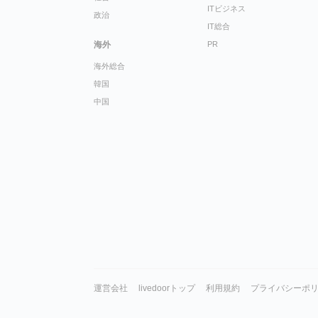
ITビジネス
政治
IT総合
海外
PR
海外総合
韓国
中国
運営会社
livedoorトップ
利用規約
プライバシーポ