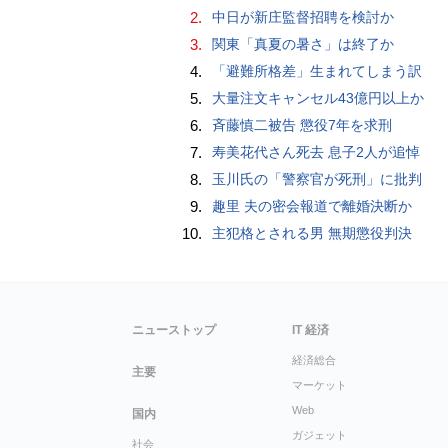
2.
中日が新庄監督招聘を検討か
3.
関東「真夏の暑さ」は終了か
4.
「避難所格差」生まれてしまう訳
5.
大量注文キャンセル43億円以上か
6.
斉藤慎二被告 懲役7年を求刑
7.
寿美花代さん死去 息子2人が追悼
8.
玉川氏の「警察官が死刑」に批判
9.
趣里 夫の密会報道で離婚決断か
10.
主犯格とされる男 無期懲役判決
ニューストップ
IT 経済
経済総合
主要
マーケット
Web
国内
ガジェット
社会