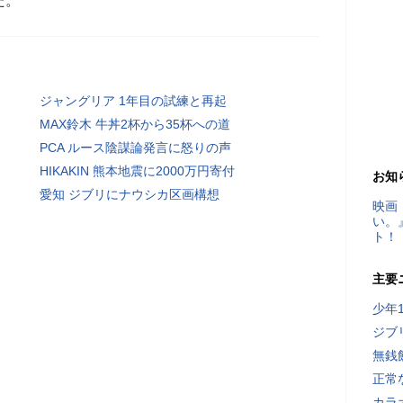
た。
ジャングリア 1年目の試練と再起
MAX鈴木 牛丼2杯から35杯への道
PCA ルース陰謀論発言に怒りの声
HIKAKIN 熊本地震に2000万円寄付
お知
愛知 ジブリにナウシカ区画構想
映画
い。
ト！
主要
少年
ジブ
無銭
正常
カラ