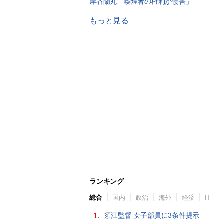
岸谷蘭丸「喫煙者の権利が侵害」
もっと見る
ランキング
総合
国内
政治
海外
経済
IT
1.
須江監督 女子部員に3条件提示