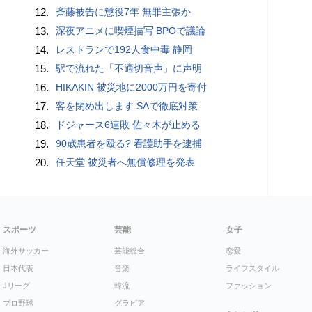
12.
斉藤被告に懲役7年 無罪主張か
13.
深夜アニメに喫煙描写 BPOで議論
14.
レストランで192人食中毒 静岡
15.
駅で流れた「不適切音声」に声明
16.
HIKAKIN 被災地に2000万円を寄付
17.
客を閉め出します SAで徹底対策
18.
ドジャース6連敗 佐々木が止める
19.
90歳患者を殴る? 看護助手を逮捕
20.
任天堂 被災者へ無償修理を発表
スポーツ
芸能
女子
海外サッカー
芸能総合
恋愛
日本代表
音楽
ライフスタイル
Jリーグ
韓流
ファッション
プロ野球
グラビア