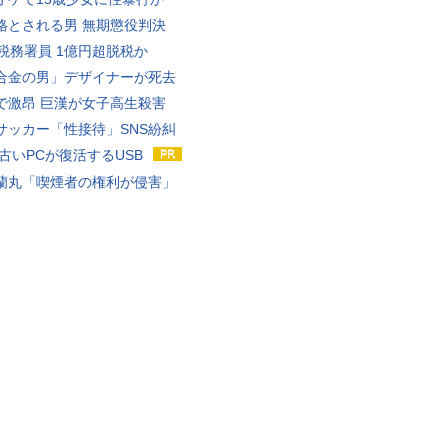
格とされる男 無期懲役判決
代税務署員 1億円超脱税か
合金の男」デザイナーが死去
で激昂 巨漢が女子高生殺害
サッカー「性接待」SNS紛糾
 古いPCが復活するUSB
蘭丸「喫煙者の権利が侵害」