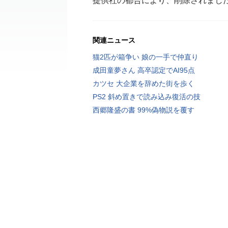
提供社の都合により、削除されまし
関連ニュース
猫2匹が箱争い 娘の一手で仲直り
成田童夢さん 高卒認定でAI95点
カツセ 大企業を辞めた街を歩く
PS2 斜め置きで読み込み復活の技
西郷隆盛の書 99%偽物説を覆す