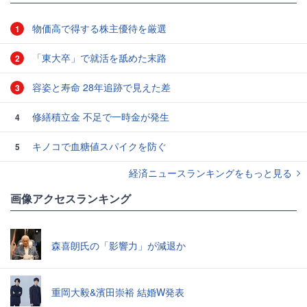
物価高で得する株主優待を厳選
1
「東大卒」で就活を舐めた末路
2
容姿と寿命 28年追跡で見えた差
3
修繕積立金 不足で一時金が発生
4
キノコで血糖値スパイクを防ぐ
5
経済ニュースランキングをもっと見る
画像アクセスランキング
森喜朗氏の「影響力」が減退か
重岡大毅&濱田崇裕 結婚W発表