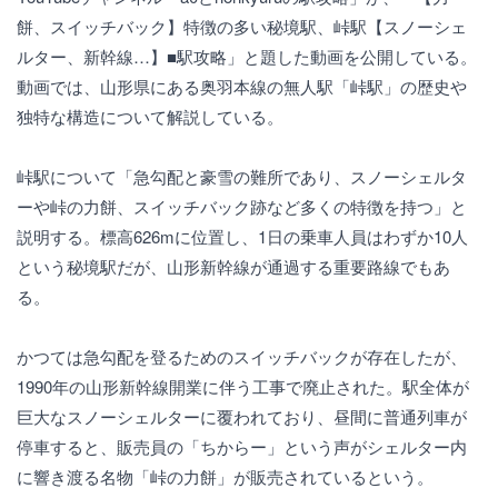
餅、スイッチバック】特徴の多い秘境駅、峠駅【スノーシェ
ルター、新幹線…】■駅攻略」と題した動画を公開している。
動画では、山形県にある奥羽本線の無人駅「峠駅」の歴史や
独特な構造について解説している。
峠駅について「急勾配と豪雪の難所であり、スノーシェルタ
ーや峠の力餅、スイッチバック跡など多くの特徴を持つ」と
説明する。標高626mに位置し、1日の乗車人員はわずか10人
という秘境駅だが、山形新幹線が通過する重要路線でもあ
る。
かつては急勾配を登るためのスイッチバックが存在したが、
1990年の山形新幹線開業に伴う工事で廃止された。駅全体が
巨大なスノーシェルターに覆われており、昼間に普通列車が
停車すると、販売員の「ちからー」という声がシェルター内
に響き渡る名物「峠の力餅」が販売されているという。