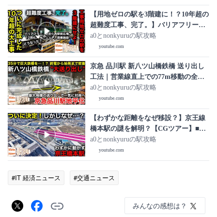
【用地ゼロの駅を3階建に！？10年超の
超難度工事、完了。】バリアフリーか
ら耐震化、駅前広場、12両化、ホーム
a0とnonkyuruの駅攻略
ドア、商業施設…大変貌した御茶ノ水
youtube.com
駅は【どうなった？】■駅攻略
京急 品川駅 新八ツ山橋鉄橋 送り出し
工法｜営業線直上での77m移動の全記
録【京急品川駅地平化 2026/2/22】
a0とnonkyuruの駅攻略
youtube.com
【わずかな距離をなぜ移設？】京王線
橋本駅の謎を解明？【CGツアー】■駅
攻略
a0とnonkyuruの駅攻略
youtube.com
#IT 経済ニュース
#交通ニュース
みんなの感想は？