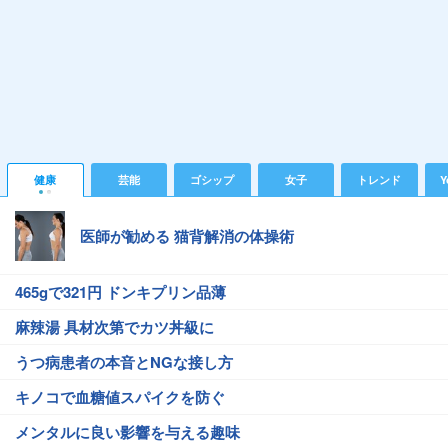
健康
芸能
ゴシップ
女子
トレンド
Y
医師が勧める 猫背解消の体操術
465gで321円 ドンキプリン品薄
麻辣湯 具材次第でカツ丼級に
うつ病患者の本音とNGな接し方
キノコで血糖値スパイクを防ぐ
メンタルに良い影響を与える趣味