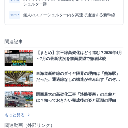
シェルター跡
無人のスノーシェルター内を高速で通過する新幹線
12:17
関連記事
【まとめ】京王線高架化はどう進む？2026年4月
～7月の最新状況を前面展望で徹底比較
東海道新幹線のダイヤ限界の理由は「熱海駅」
だった。通過線なしの構造が生み出す「のぞみ
13本ダイヤ」の極意
関西最大の高架化工事「淡路要塞」の全貌と
は？知っておきたい完成後の姿と延期の理由
もっと見る
関連動画（外部リンク）