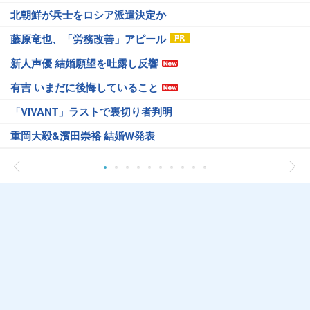
北朝鮮が兵士をロシア派遣決定か
藤原竜也、「労務改善」アピール
新人声優 結婚願望を吐露し反響
有吉 いまだに後悔していること
「VIVANT」ラストで裏切り者判明
重岡大毅&濱田崇裕 結婚W発表