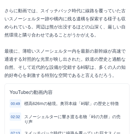
さらに動画では、スイッチバック時代に線路を覆っていた古
いスノーシェルター跡や構内に残る遺構を探索する様子も収
められている。周辺は熊が出没するほどの山深く、厳しい自
然環境と隣り合わせであることがうかがえる。
最後に、薄暗いスノーシェルター内を最新の新幹線が高速で
通過する対照的な光景が映し出された。鉄道の歴史と過酷な
自然、そして近代的な設備が交錯する峠駅は、多くの人の知
的好奇心を刺激する特別な空間であると言えるだろう。
YouTubeの動画内容
標高626mの秘境。奥羽本線「峠駅」の歴史と特徴
00:49
スノーシェルターに響き渡る名物「峠の力餅」の売
02:32
り声
スイッチバック時代に線路を覆っていた巨大スノー
07:13