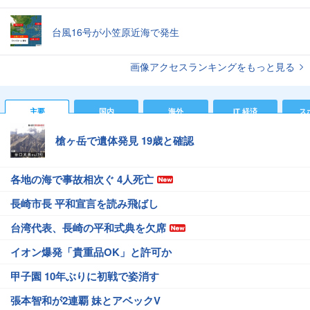
台風16号が小笠原近海で発生
画像アクセスランキングをもっと見る
主要
国内
海外
IT 経済
ス
槍ヶ岳で遺体発見 19歳と確認
各地の海で事故相次ぐ 4人死亡
長崎市長 平和宣言を読み飛ばし
台湾代表、長崎の平和式典を欠席
イオン爆発「貴重品OK」と許可か
甲子園 10年ぶりに初戦で姿消す
張本智和が2連覇 妹とアベックV