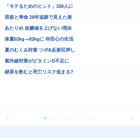
「モテるためのヒント」326人に
容姿と寿命 28年追跡で見えた差
あたりめ 血糖値を上げない理由
体重62kg→82kgに 寺田心の生活
夏のむくみ対策 ツボ&反射区押し
紫外線対策がビタミンD不足に
緑茶を飲むと死亡リスク低まる?