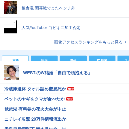
板倉滉 開幕戦でまたベンチ外
人気YouTuber 白ビキニ加工否定
画像アクセスランキングをもっと見る
主要
国内
海外
IT 経済
ス
WEST.のW結婚「自由で頭抱える」
冷蔵庫遺体 タオル詰め窒息死か
ペットのヤギをクマが食べたか
琵琶湖 有料券の花火大会が中止
ニチレイ攻撃 20万件情報流出か