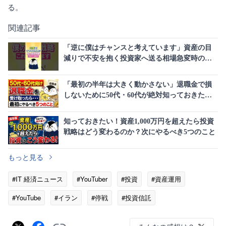
る。
関連記事
「逆に僕はチャンスと考えています」資産の目
減りで不安を抱く投資家へ送る相場急変時の歩
き方
「最初の半年は大きく動かさない」退職金で損
しないために50代・60代が絶対知っておきたい5
つの鉄則
知っておきたい！資産1,000万円を超えたら投資
戦略はどう変わるのか？次にやるべき5つのこと
もっと見る
#IT 経済ニュース
#YouTuber
#投資
#資産運用
#YouTube
#イラン
#停戦
#投資信託