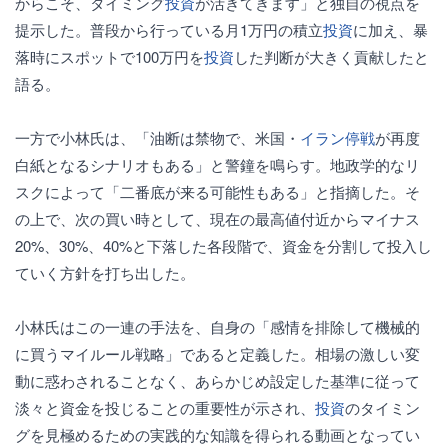
からこそ、タイミング
投資
が活きてきます」と独自の視点を
提示した。普段から行っている月1万円の積立
投資
に加え、暴
落時にスポットで100万円を
投資
した判断が大きく貢献したと
語る。
一方で小林氏は、「油断は禁物で、米国・
イラン
停戦
が再度
白紙となるシナリオもある」と警鐘を鳴らす。地政学的なリ
スクによって「二番底が来る可能性もある」と指摘した。そ
の上で、次の買い時として、現在の最高値付近からマイナス
20%、30%、40%と下落した各段階で、資金を分割して投入し
ていく方針を打ち出した。
小林氏はこの一連の手法を、自身の「感情を排除して機械的
に買うマイルール戦略」であると定義した。相場の激しい変
動に惑わされることなく、あらかじめ設定した基準に従って
淡々と資金を投じることの重要性が示され、
投資
のタイミン
グを見極めるための実践的な知識を得られる動画となってい