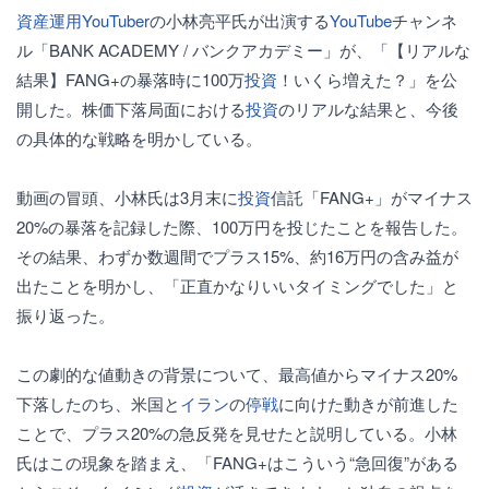
資産運用
YouTuber
の小林亮平氏が出演する
YouTube
チャンネ
ル「BANK ACADEMY / バンクアカデミー」が、「【リアルな
結果】FANG+の暴落時に100万
投資
！いくら増えた？」を公
開した。株価下落局面における
投資
のリアルな結果と、今後
の具体的な戦略を明かしている。
動画の冒頭、小林氏は3月末に
投資
信託「FANG+」がマイナス
20%の暴落を記録した際、100万円を投じたことを報告した。
その結果、わずか数週間でプラス15%、約16万円の含み益が
出たことを明かし、「正直かなりいいタイミングでした」と
振り返った。
この劇的な値動きの背景について、最高値からマイナス20%
下落したのち、米国と
イラン
の
停戦
に向けた動きが前進した
ことで、プラス20%の急反発を見せたと説明している。小林
氏はこの現象を踏まえ、「FANG+はこういう“急回復”がある