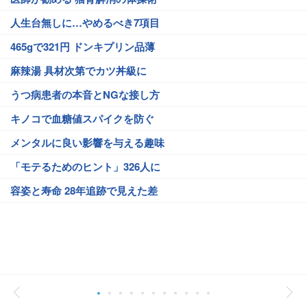
人生台無しに…やめるべき7項目
465gで321円 ドンキプリン品薄
麻辣湯 具材次第でカツ丼級に
うつ病患者の本音とNGな接し方
キノコで血糖値スパイクを防ぐ
メンタルに良い影響を与える趣味
「モテるためのヒント」326人に
容姿と寿命 28年追跡で見えた差