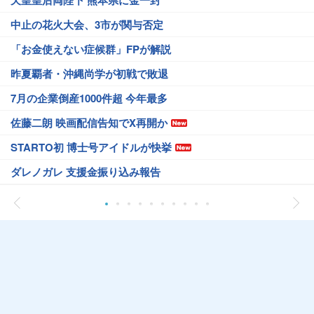
天皇皇后両陛下 熊本県に金一封
中止の花火大会、3市が関与否定
「お金使えない症候群」FPが解説
昨夏覇者・沖縄尚学が初戦で敗退
7月の企業倒産1000件超 今年最多
佐藤二朗 映画配信告知でX再開か
STARTO初 博士号アイドルが快挙
ダレノガレ 支援金振り込み報告