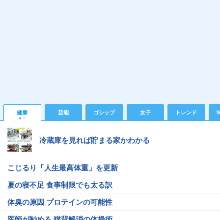
健康
芸能
ゴシップ
女子
トレンド
Y
冷蔵庫を見れば貯まる家かわかる
こじるり「人生最高体重」を更新
夏の寝不足 食事制限でも太る訳
体臭の原因 プロテインの可能性
医師が勧める 猫背解消の体操術