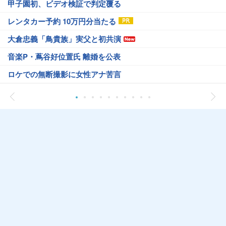
甲子園初、ビデオ検証で判定覆る
レンタカー予約 10万円分当たる
大倉忠義「鳥貴族」実父と初共演
音楽P・蔦谷好位置氏 離婚を公表
ロケでの無断撮影に女性アナ苦言