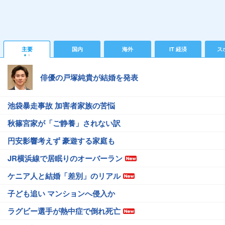
主要
国内
海外
IT 経済
ス
俳優の戸塚純貴が結婚を発表
池袋暴走事故 加害者家族の苦悩
秋篠宮家が「ご静養」されない訳
円安影響考えず 豪遊する家庭も
JR横浜線で居眠りのオーバーラン
ケニア人と結婚「差別」のリアル
子ども追い マンションへ侵入か
ラグビー選手が熱中症で倒れ死亡