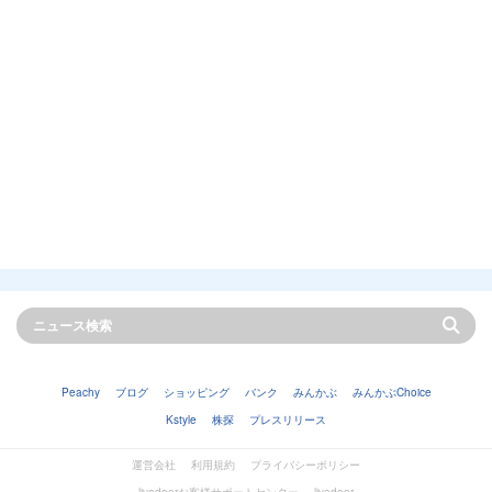
Peachy
ブログ
ショッピング
バンク
みんかぶ
みんかぶChoice
Kstyle
株探
プレスリリース
運営会社
利用規約
プライバシーポリシー