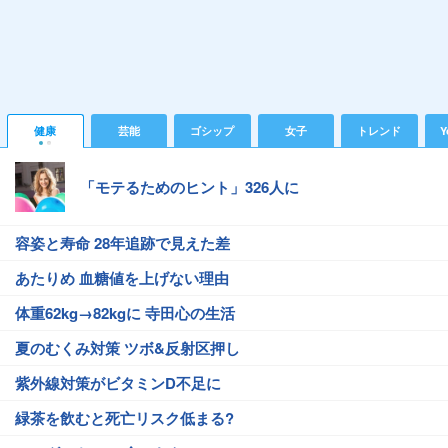
健康
芸能
ゴシップ
女子
トレンド
Y
「モテるためのヒント」326人に
容姿と寿命 28年追跡で見えた差
あたりめ 血糖値を上げない理由
体重62kg→82kgに 寺田心の生活
夏のむくみ対策 ツボ&反射区押し
紫外線対策がビタミンD不足に
緑茶を飲むと死亡リスク低まる?