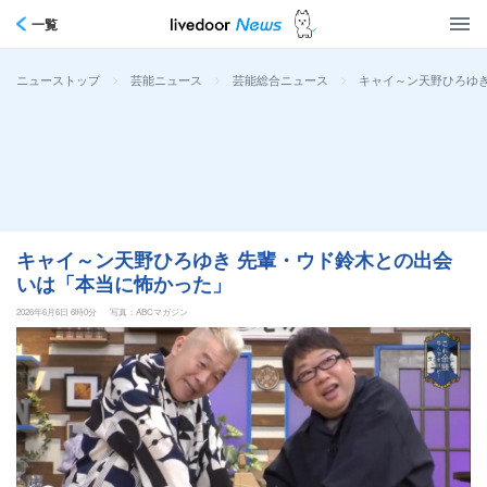
一覧
>
>
>
キャイ～ン天野ひろゆ
ニューストップ
芸能ニュース
芸能総合ニュース
キャイ～ン天野ひろゆき 先輩・ウド鈴木との出会
いは「本当に怖かった」
2026年6月6日 6時0分
写真：ABCマガジン