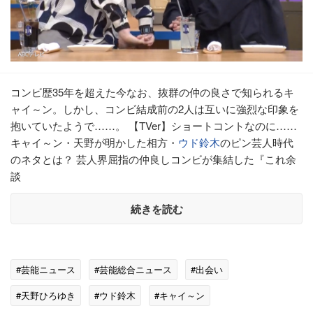
コンビ歴35年を超えた今なお、抜群の仲の良さで知られるキ
ャイ～ン。しかし、コンビ結成前の2人は互いに強烈な印象を
抱いていたようで……。 【TVer】ショートコントなのに……
キャイ～ン・天野が明かした相方・
ウド鈴木
のピン芸人時代
のネタとは？ 芸人界屈指の仲良しコンビが集結した『これ余
談
続きを読む
#芸能ニュース
#芸能総合ニュース
#出会い
#天野ひろゆき
#ウド鈴木
#キャイ～ン