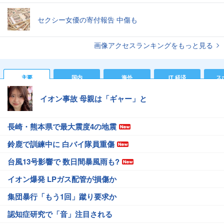
セクシー女優の寄付報告 中傷も
画像アクセスランキングをもっと見る
主要
国内
海外
IT 経済
ス
イオン事故 母親は「ギャー」と
長崎・熊本県で最大震度4の地震
鈴鹿で訓練中に 白バイ隊員重傷
台風13号影響で 数日間暴風雨も?
イオン爆発 LPガス配管が損傷か
集団暴行「もう1回」蹴り要求か
認知症研究で「音」注目される