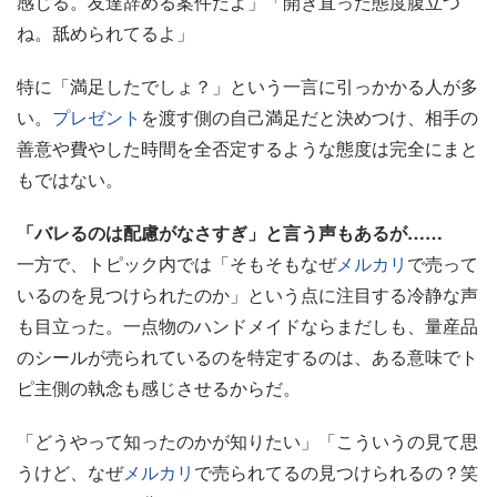
感じる。友達辞める案件だよ」「開き直った態度腹立つ
ね。舐められてるよ」
特に「満足したでしょ？」という一言に引っかかる人が多
い。
プレゼント
を渡す側の自己満足だと決めつけ、相手の
善意や費やした時間を全否定するような態度は完全にまと
もではない。
「バレるのは配慮がなさすぎ」と言う声もあるが……
一方で、トピック内では「そもそもなぜ
メルカリ
で売って
いるのを見つけられたのか」という点に注目する冷静な声
も目立った。一点物のハンドメイドならまだしも、量産品
のシールが売られているのを特定するのは、ある意味でト
ピ主側の執念も感じさせるからだ。
「どうやって知ったのかが知りたい」「こういうの見て思
うけど、なぜ
メルカリ
で売られてるの見つけられるの？笑