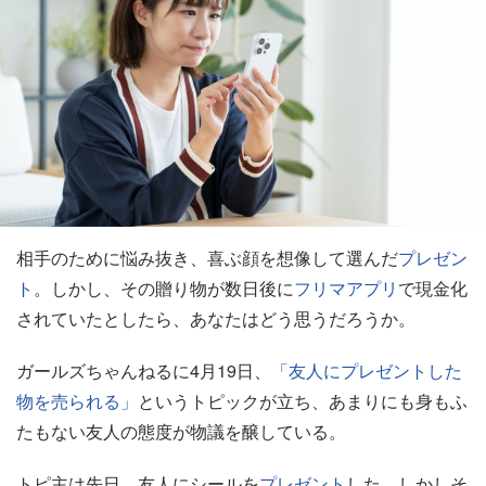
相手のために悩み抜き、喜ぶ顔を想像して選んだ
プレゼン
ト
。しかし、その贈り物が数日後に
フリマ
アプリ
で現金化
されていたとしたら、あなたはどう思うだろうか。
ガールズちゃんねるに4月19日、
「友人にプレゼントした
物を売られる」
というトピックが立ち、あまりにも身もふ
たもない友人の態度が物議を醸している。
トピ主は先日、友人にシールを
プレゼント
した。しかしそ