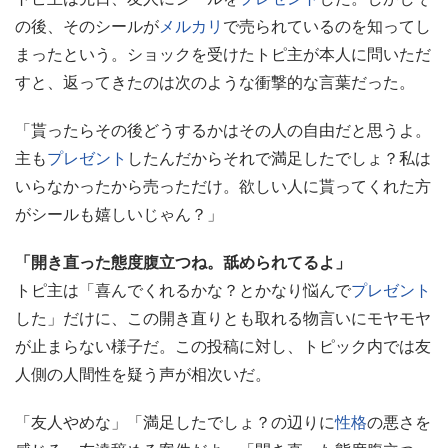
の後、そのシールが
メルカリ
で売られているのを知ってし
まったという。ショックを受けたトピ主が本人に問いただ
すと、返ってきたのは次のような衝撃的な言葉だった。
「貰ったらその後どうするかはその人の自由だと思うよ。
主も
プレゼント
したんだからそれで満足したでしょ？私は
いらなかったから売っただけ。欲しい人に貰ってくれた方
がシールも嬉しいじゃん？」
「開き直った態度腹立つね。舐められてるよ」
トピ主は「喜んでくれるかな？とかなり悩んで
プレゼント
した」だけに、この開き直りとも取れる物言いにモヤモヤ
が止まらない様子だ。この投稿に対し、トピック内では友
人側の人間性を疑う声が相次いだ。
「友人やめな」「満足したでしょ？の辺りに
性格
の悪さを