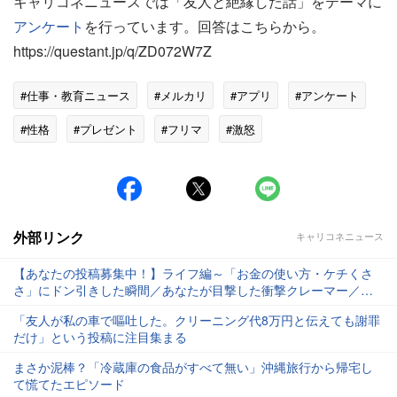
キャリコネニュースでは「友人と絶縁した話」をテーマに
アンケート
を行っています。回答はこちらから。
https://questant.jp/q/ZD072W7Z
#仕事・教育ニュース
#メルカリ
#アプリ
#アンケート
#性格
#プレゼント
#フリマ
#激怒
外部リンク
キャリコネニュース
【あなたの投稿募集中！】ライフ編～「お金の使い方・ケチくさ
さ」にドン引きした瞬間／あなたが目撃した衝撃クレーマー／友
人に言われてショックだったこと…ほか
「友人が私の車で嘔吐した。クリーニング代8万円と伝えても謝罪
だけ」という投稿に注目集まる
まさか泥棒？「冷蔵庫の食品がすべて無い」沖縄旅行から帰宅し
て慌てたエピソード