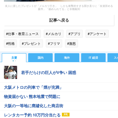
友人に渡したプレゼントが「メルカリ行き」 しかも衝撃的すぎる開き直りに「友達辞める
案件」「舐められてる」と非難殺到
記事へ戻る
#仕事・教育ニュース
#メルカリ
#アプリ
#アンケート
#性格
#プレゼント
#フリマ
#激怒
主要
国内
海外
IT 経済
ス
若手だらけの巨人がV争い 困惑
大阪メトロの列車で「煙が充満」
物資届かない 熊本地震で問題に
大阪の一等地に廃墟化した商店街
レンタカー予約 10万円分当たる