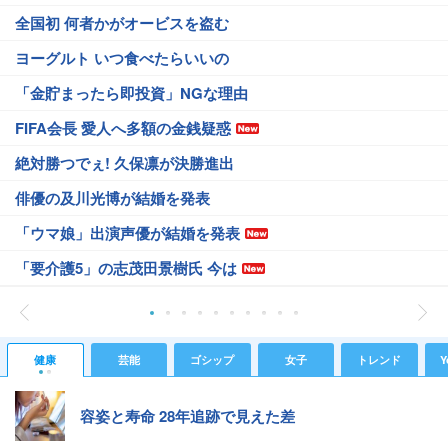
全国初 何者かがオービスを盗む
ヨーグルト いつ食べたらいいの
「金貯まったら即投資」NGな理由
FIFA会長 愛人へ多額の金銭疑惑
絶対勝つでぇ! 久保凛が決勝進出
俳優の及川光博が結婚を発表
「ウマ娘」出演声優が結婚を発表
「要介護5」の志茂田景樹氏 今は
健康
芸能
ゴシップ
女子
トレンド
Y
容姿と寿命 28年追跡で見えた差