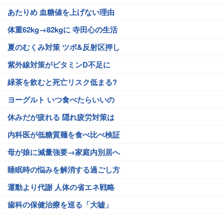
あたりめ 血糖値を上げない理由
体重62kg→82kgに 寺田心の生活
夏のむくみ対策 ツボ&反射区押し
紫外線対策がビタミンD不足に
緑茶を飲むと死亡リスク低まる?
ヨーグルト いつ食べたらいいの
休みだが疲れる 隠れ疲労対策は
内科医が低糖質麺を食べ比べ検証
母が娘に減量強要→家庭内別居へ
睡眠時の悩みを解消する過ごし方
運動より代謝 人体の省エネ戦略
歯科の保健治療を巡る「大嘘」