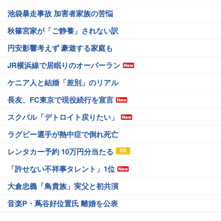
池袋暴走事故 加害者家族の苦悩
秋篠宮家が「ご静養」されない訳
円安影響考えず 豪遊する家庭も
JR横浜線で居眠りのオーバーラン
ケニア人と結婚「差別」のリアル
長友、FC東京で現役続行を宣言
スクバル「デトロイト戻りたい」
ラグビー選手が熱中症で倒れ死亡
レンタカー予約 10万円分当たる
「許せない不祥事タレント」1位
大倉忠義「鳥貴族」実父と初共演
音楽P・蔦谷好位置氏 離婚を公表