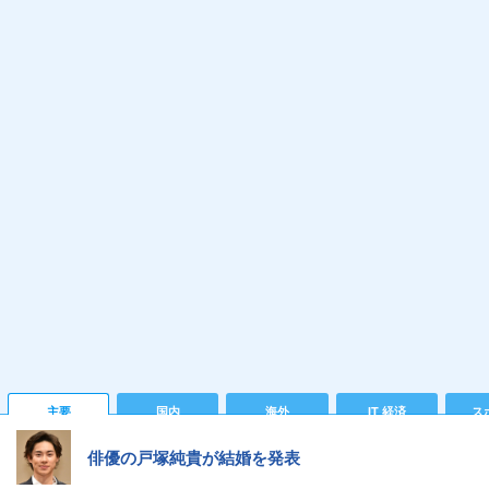
主要
国内
海外
IT 経済
ス
俳優の戸塚純貴が結婚を発表