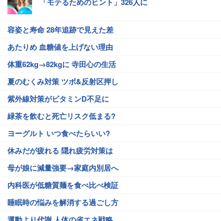
「モテるためのヒント」326人に
容姿と寿命 28年追跡で見えた差
あたりめ 血糖値を上げない理由
体重62kg→82kgに 寺田心の生活
夏のむくみ対策 ツボ&反射区押し
紫外線対策がビタミンD不足に
緑茶を飲むと死亡リスク低まる?
ヨーグルト いつ食べたらいい?
休みだが疲れる 隠れ疲労対策は
母が娘に減量強要→家庭内別居へ
内科医が低糖質麺を食べ比べ検証
睡眠時の悩みを解消する過ごし方
運動より代謝 人体の省エネ戦略