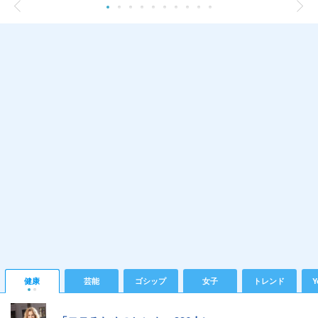
健康
芸能
ゴシップ
女子
トレンド
Y