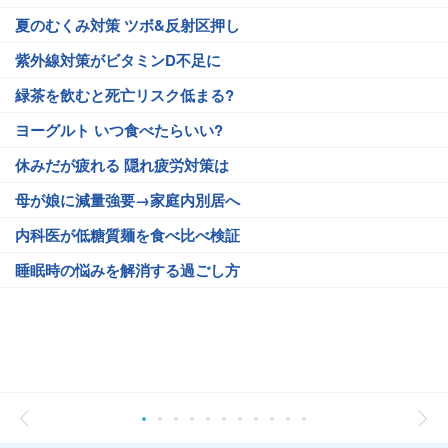
夏のむくみ対策 ツボ&反射区押し
紫外線対策がビタミンD不足に
緑茶を飲むと死亡リスク低まる?
ヨーグルト いつ食べたらいい?
休みだが疲れる 隠れ疲労対策は
母が娘に減量強要→家庭内別居へ
内科医が低糖質麺を食べ比べ検証
睡眠時の悩みを解消する過ごし方