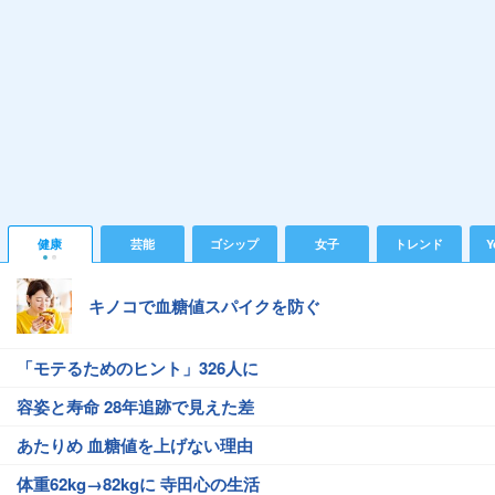
健康
芸能
ゴシップ
女子
トレンド
Y
キノコで血糖値スパイクを防ぐ
「モテるためのヒント」326人に
容姿と寿命 28年追跡で見えた差
あたりめ 血糖値を上げない理由
体重62kg→82kgに 寺田心の生活