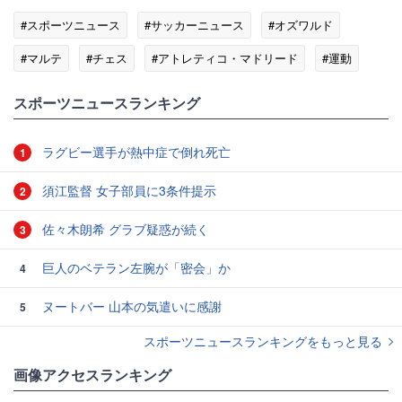
#スポーツニュース
#サッカーニュース
#オズワルド
#マルテ
#チェス
#アトレティコ・マドリード
#運動
#人材
#ルナ
スポーツニュースランキング
ラグビー選手が熱中症で倒れ死亡
1
須江監督 女子部員に3条件提示
2
佐々木朗希 グラブ疑惑が続く
3
巨人のベテラン左腕が「密会」か
4
ヌートバー 山本の気遣いに感謝
5
スポーツニュースランキングをもっと見る
画像アクセスランキング