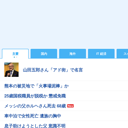
主要
国内
海外
IT 経済
ス
山田五郎さん「アド街」で名言
熊本の被災地で「火事場泥棒」か
25歳国税職員が脱税か 懲戒免職
メッシの父ホルヘさん死去 68歳
車中泊で女性死亡 遺族の胸中
息子助けようとした父 意識不明