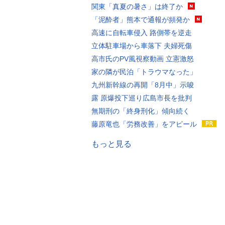
関東「真夏の暑さ」は終了か
「泥酔者」熊本で通報が頻発か
高速に自転車侵入 路側帯を逆走
立体駐車場から車落下 夫婦死傷
高市氏のPV風視察動画 立憲激怒
家の隣が民泊「トラウマなった」
九州新幹線の再開「8月中」示唆
露 原爆投下巡り広島市長を批判
無期刑の「終身刑化」傾向続く
藤原竜也「労務改善」をアピール
もっと見る