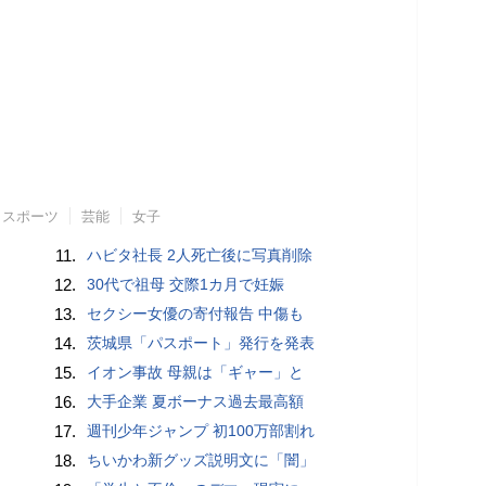
スポーツ
芸能
女子
11.
ハビタ社長 2人死亡後に写真削除
12.
30代で祖母 交際1カ月で妊娠
13.
セクシー女優の寄付報告 中傷も
14.
茨城県「パスポート」発行を発表
15.
イオン事故 母親は「ギャー」と
16.
大手企業 夏ボーナス過去最高額
17.
週刊少年ジャンプ 初100万部割れ
18.
ちいかわ新グッズ説明文に「闇」