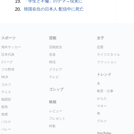
19.
「学生と不倫」のデマ→現実に
20.
韓国在住の日本人 配信中に死亡
スポーツ
芸能
女子
海外サッカー
芸能総合
恋愛
日本代表
音楽
ライフスタイル
Jリーグ
韓流
ファッション
プロ野球
グラビア
トレンド
MLB
テレビ
本
ゴルフ
ゴシップ
教育・仕事
テニス
からだ
格闘技
映画
マネー
競馬
レビュー
車
相撲
プレゼント
グルメ
バスケ
特集
バレー
YouTube