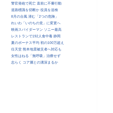
警官発砲で死亡 直前に不審行動
道路標識を切断か 役員を送検
8月の台風 潜む「2つの危険」
れいわ「いのちの党」に変更へ
映画スパイダーマン ソニー最高
レストランで192人食中毒 静岡
夏のボーナス平均 初の100万超え
任天堂 熊本地震被災者へ対応も
女性はねる「無呼吸」治療せず
志らく コア層との溝深まるか