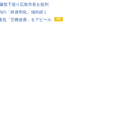
原爆投下巡り広島市長を批判
刑の「終身刑化」傾向続く
竜也「労務改善」をアピール