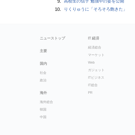
9.
高校生の信子 勉強中の姿を公開
10.
りくりゅうに「そろそろ飽きた」
ニューストップ
IT 経済
経済総合
主要
マーケット
Web
国内
ガジェット
社会
ITビジネス
政治
IT総合
海外
PR
海外総合
韓国
中国