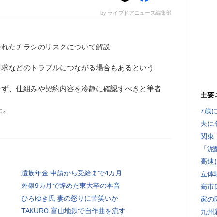
by ライブドアニュース編集部
かれたチラシのリスクについて解説
請求などのトラブルにつながる場合もあるという
せず、仕組みや契約内容を冷静に確認すべきと筆者
主要
た。
7歳
夫に
関東
「泥
高速
遺族年金 申請から受給まで4カ月
立体
外銀9カ月で辞めた東大卒の本音
高市
ひろゆき氏 妻の怒りに苦笑いか
家の
TAKURO 富山地鉄で自作曲を流す
九州