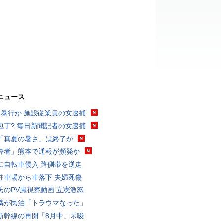
ニュース
に暴行か 施設従業員の女逮捕
包丁? 毎日新聞記者の女逮捕
「真夏の暑さ」は終了か
酔者」熊本で通報が頻発か
に自転車侵入 路側帯を逆走
駐車場から車落下 夫婦死傷
氏のPV風視察動画 立憲激怒
隣が民泊「トラウマなった」
新幹線の再開「8月中」示唆