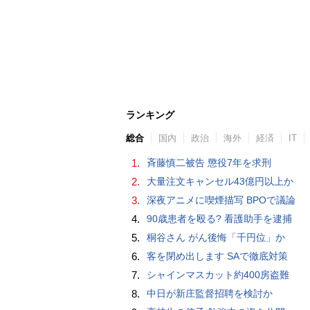
ランキング
総合
国内
政治
海外
経済
IT
1.
斉藤慎二被告 懲役7年を求刑
2.
大量注文キャンセル43億円以上か
3.
深夜アニメに喫煙描写 BPOで議論
4.
90歳患者を殴る? 看護助手を逮捕
5.
桐谷さん がん後悔「千円位」か
6.
客を閉め出します SAで徹底対策
7.
シャインマスカット約400房盗難
8.
中日が新庄監督招聘を検討か