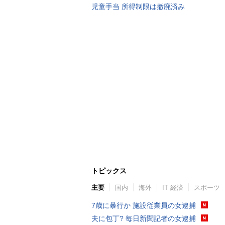
児童手当 所得制限は撤廃済み
トピックス
主要
国内
海外
IT 経済
スポーツ
7歳に暴行か 施設従業員の女逮捕
夫に包丁? 毎日新聞記者の女逮捕