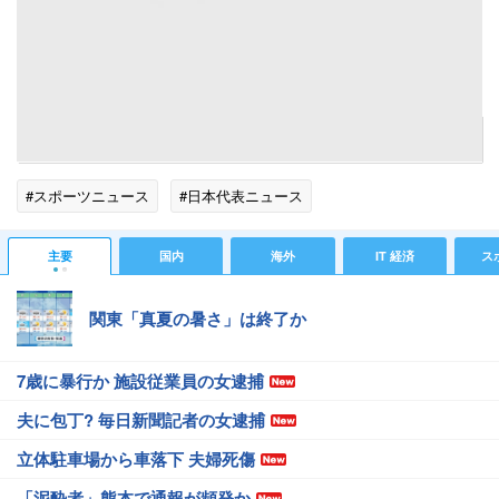
国歌斉唱を歌うＩＳＳＡ （Photo/Kiminori Sawada）
U-22日本代表 ３－０ U-22シリア代
表
[07年３月28日 国立競技場]
試合レポート
・
U-22日本代表、ホームでシリアに完勝！
アン
ケート
・
日本代表 シリア戦は100点満点で何点？
記事へ戻る
#スポーツニュース
#日本代表ニュース
主要
国内
海外
IT 経済
ス
関東「真夏の暑さ」は終了か
7歳に暴行か 施設従業員の女逮捕
夫に包丁? 毎日新聞記者の女逮捕
立体駐車場から車落下 夫婦死傷
「泥酔者」熊本で通報が頻発か