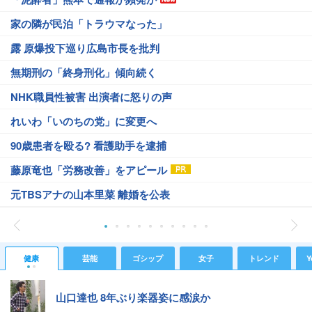
家の隣が民泊「トラウマなった」
露 原爆投下巡り広島市長を批判
無期刑の「終身刑化」傾向続く
NHK職員性被害 出演者に怒りの声
れいわ「いのちの党」に変更へ
90歳患者を殴る? 看護助手を逮捕
藤原竜也「労務改善」をアピール
元TBSアナの山本里菜 離婚を公表
健康
芸能
ゴシップ
女子
トレンド
Y
山口達也 8年ぶり楽器姿に感涙か