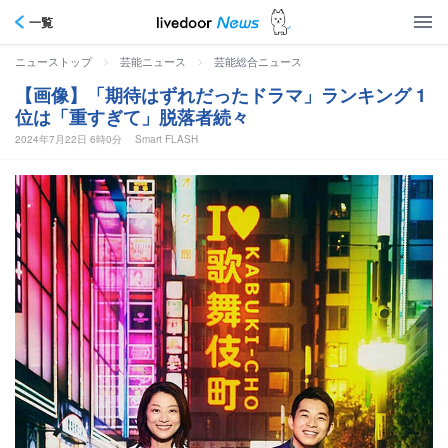
一覧
>
>
ニューストップ
芸能ニュース
芸能総合ニュース
【画像】「期待はずれだったドラマ」ランキング 1
位は「重すぎて」脱落者続々
2024年7月22日 6時0分
Smart FLASH