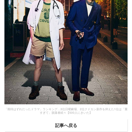
「期待はずれだったドラマ」ランキング…3位日曜劇場、2位クドカン新作を抑えた1位は「重
すぎて」脱落者続々【500人にきいた】
記事へ戻る