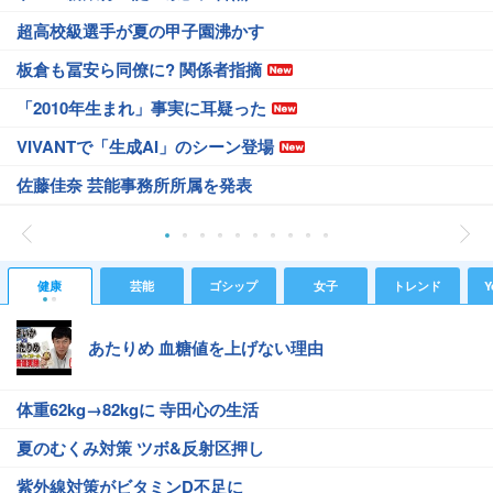
超高校級選手が夏の甲子園沸かす
板倉も冨安ら同僚に? 関係者指摘
「2010年生まれ」事実に耳疑った
VIVANTで「生成AI」のシーン登場
佐藤佳奈 芸能事務所所属を発表
健康
芸能
ゴシップ
女子
トレンド
Y
あたりめ 血糖値を上げない理由
体重62kg→82kgに 寺田心の生活
夏のむくみ対策 ツボ&反射区押し
紫外線対策がビタミンD不足に