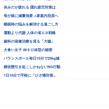
休みだが疲れる 隠れ疲労対策は
母が娘に減量強要→家庭内別居へ
睡眠時の悩みを解消する過ごし方
運動より代謝 人体の省エネ戦略
歯科の保健治療を巡る「大嘘」
大食い女子 46キロ体型の秘密
バランスボール毎日10分で20kg減
躁状態引き起こしかねないNG行動
1日10分で手軽に「ひざ痛対策」