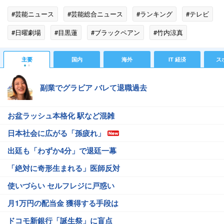
#芸能ニュース
#芸能総合ニュース
#ランキング
#テレビ
#日曜劇場
#目黒蓮
#ブラックペアン
#竹内涼真
#科捜研の女
#加藤諒
#塚地武雅
#濱田岳
#山田涼介
主要
国内
海外
IT 経済
ス
#有村架純
#風間トオル
#橋本愛
#木南晴夏
副業でグラビア バレて退職過去
お盆ラッシュ本格化 駅など混雑
日本社会に広がる「孫疲れ」
出廷も「わずか4分」で退廷一幕
「絶対に奇形生まれる」医師反対
使いづらい セルフレジに戸惑い
月1万円の配当金 獲得する手段は
ドコモ新銀行「誕生祭」に盲点