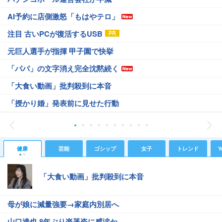
AI予約に店側激怒「もはやテロ」
注目 古いPCが復活するUSB
元巨人選手が指揮 甲子園で快挙
「パパ」の文字消え完全沈黙続く
「大食い動画」批判殺到に本音
「授かり婚」発表前に見せた行動
健康
芸能
ゴシップ
女子
トレンド
Y
「大食い動画」批判殺到に本音
母が娘に減量強要→家庭内別居へ
山口達也 8年ぶり楽器姿に感涙か