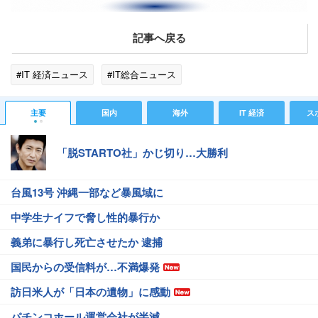
記事へ戻る
#IT 経済ニュース
#IT総合ニュース
主要
国内
海外
IT 経済
ス
「脱STARTO社」かじ切り…大勝利
台風13号 沖縄一部など暴風域に
中学生ナイフで脅し性的暴行か
義弟に暴行し死亡させたか 逮捕
国民からの受信料が…不満爆発
訪日米人が「日本の遺物」に感動
パチンコホール運営会社が半減