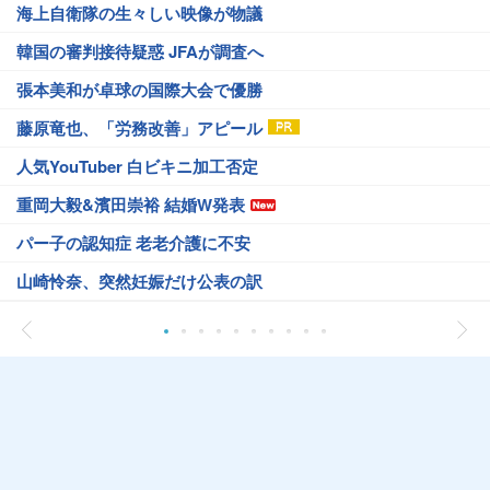
海上自衛隊の生々しい映像が物議
韓国の審判接待疑惑 JFAが調査へ
張本美和が卓球の国際大会で優勝
藤原竜也、「労務改善」アピール
人気YouTuber 白ビキニ加工否定
重岡大毅&濱田崇裕 結婚W発表
パー子の認知症 老老介護に不安
山崎怜奈、突然妊娠だけ公表の訳