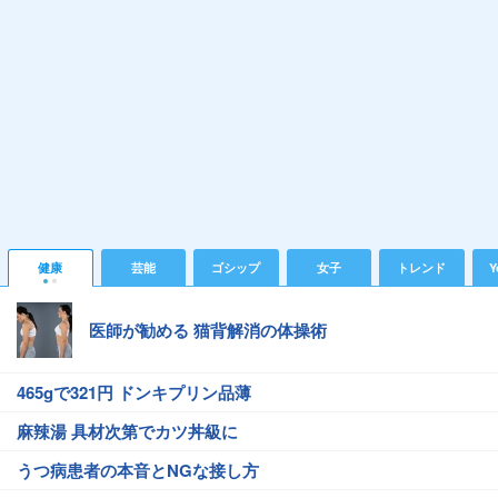
健康
芸能
ゴシップ
女子
トレンド
Y
医師が勧める 猫背解消の体操術
465gで321円 ドンキプリン品薄
麻辣湯 具材次第でカツ丼級に
うつ病患者の本音とNGな接し方