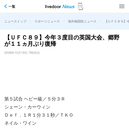
一覧
>
>
>
【ＵＦＣ８９】
ニューストップ
スポーツニュース
海外格闘技ニュース
【ＵＦＣ８９】今年３度目の英国大会、郷野
が１１ヵ月ぶり復帰
2008年10月19日 7時40分
第５試合 ヘビー級／５分３Ｒ
シェーン・カーウィン
Ｄｅｆ．１Ｒ１分３１秒／ＴＫＯ
ネイル・ワイン