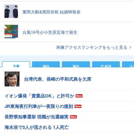
重岡大毅&濱田崇裕 結婚W発表
台風16号が小笠原近海で発生
画像アクセスランキングをもっと見る
主要
国内
海外
IT 経済
ス
台湾代表、長崎の平和式典を欠席
イオン爆発「貴重品OK」と許可か
JR東海夜行列車が一夜限りの復刻
長野県知事選挙 現職が当選確実
海水浴で3人が流される 1人死亡