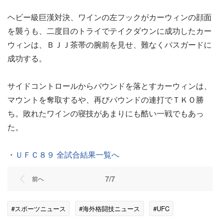
ヘビー級巨漢対決、ワインの左フックがカーウィンの顔面
を襲うも、二度目のトライでテイクダウンに成功したカー
ウィンは、ＢＪＪ茶帯の腕前を見せ、難なくパスガードに
成功する。
サイドコントロールからパウンドを落とすカーウィンは、
マウントを奪取するや、再びパウンドの連打でＴＫＯ勝
ち。敗れたワインの寝技があまりにも酷い一戦でもあっ
た。
・
ＵＦＣ８９ 全試合結果一覧へ
7/7
前へ
#スポーツニュース
#海外格闘技ニュース
#UFC