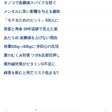
キノコで血糖値スパイクを防ぐ
メンタルに良い影響を与える趣味
「モテるためのヒント」326人に
容姿と寿命 28年追跡で見えた差
あたりめ 血糖値を上げない理由
体重62kg→82kgに 寺田心の生活
夏のむくみ対策 ツボ&反射区押し
紫外線対策がビタミンD不足に
緑茶を飲むと死亡リスク低まる?