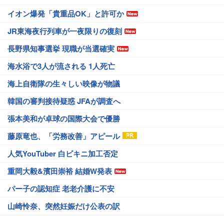
イオン爆発「貴重品OK」と許可か
JR東海夜行列車が一夜限りの復刻
長野県知事選挙 現職が当選確実
海水浴で3人が流される 1人死亡
海上自衛隊の生々しい映像が物議
韓国の審判接待疑惑 JFAが調査へ
張本美和が卓球の国際大会で優勝
藤原竜也、「労務改善」アピール
人気YouTuber 白ビキニ加工否定
重岡大毅&濱田崇裕 結婚W発表
パー子の認知症 老老介護に不安
山崎怜奈、突然妊娠だけ公表の訳