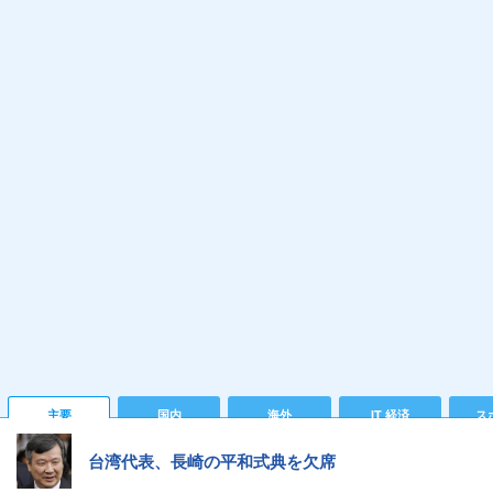
主要
国内
海外
IT 経済
ス
台湾代表、長崎の平和式典を欠席