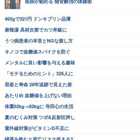
医師が勧める 猫背解消の体操術
465gで321円 ドンキプリン品薄
麻辣湯 具材次第でカツ丼級に
うつ病患者の本音とNGな接し方
キノコで血糖値スパイクを防ぐ
メンタルに良い影響を与える趣味
「モテるためのヒント」326人に
容姿と寿命 28年追跡で見えた差
あたりめ 血糖値を上げない理由
体重62kg→82kgに 寺田心の生活
夏のむくみ対策 ツボ&反射区押し
紫外線対策がビタミンD不足に
緑茶を飲むと死亡リスク低まる?