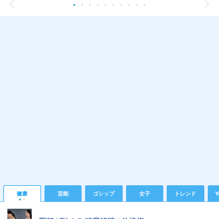
健康
芸能
ゴシップ
女子
トレンド
Y