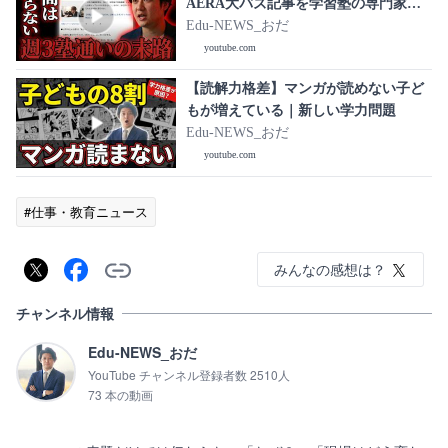
AERA大バズ記事を学習塾の専門家が
徹底分析
Edu-NEWS_おだ
youtube.com
【読解力格差】マンガが読めない子ど
もが増えている｜新しい学力問題
Edu-NEWS_おだ
youtube.com
#仕事・教育ニュース
みんなの感想は？
チャンネル情報
Edu-NEWS_おだ
YouTube チャンネル登録者数 2510人
73 本の動画