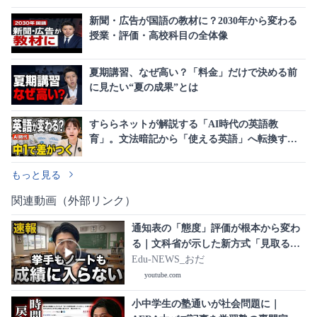
新聞・広告が国語の教材に？2030年から変わる
授業・評価・高校科目の全体像
夏期講習、なぜ高い？「料金」だけで決める前
に見たい“夏の成果”とは
すららネットが解説する「AI時代の英語教
育」。文法暗記から「使える英語」へ転換する
次期指導要領の全貌
もっと見る
関連動画（外部リンク）
通知表の「態度」評価が根本から変わ
る｜文科省が示した新方式「見取る
姿」とは｜教育課程部会 総則・評価特
Edu-NEWS_おだ
別部会（第7回）
youtube.com
小中学生の塾通いが社会問題に｜