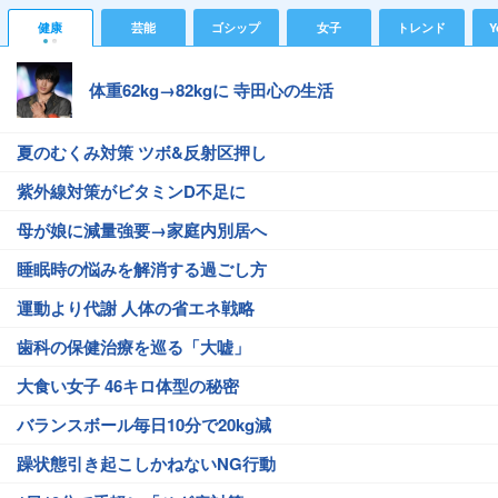
健康
芸能
ゴシップ
女子
トレンド
Y
体重62kg→82kgに 寺田心の生活
夏のむくみ対策 ツボ&反射区押し
紫外線対策がビタミンD不足に
母が娘に減量強要→家庭内別居へ
睡眠時の悩みを解消する過ごし方
運動より代謝 人体の省エネ戦略
歯科の保健治療を巡る「大嘘」
大食い女子 46キロ体型の秘密
バランスボール毎日10分で20kg減
躁状態引き起こしかねないNG行動