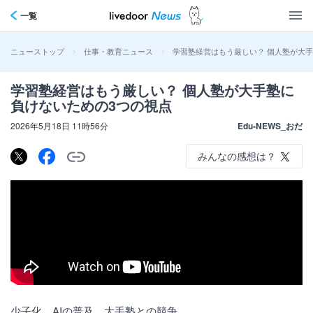
一覧
>
>
学習塾経営はもう厳しい？ 個人塾が大
ニューストップ
仕事・教育ニュース
学習塾経営はもう厳しい？ 個人塾が大手塾に
負けないための3つの視点
2026年5月18日 11時56分
Edu-NEWS_おだ
みんなの感想は？
少子化、AIの普及、大手塾との競争。