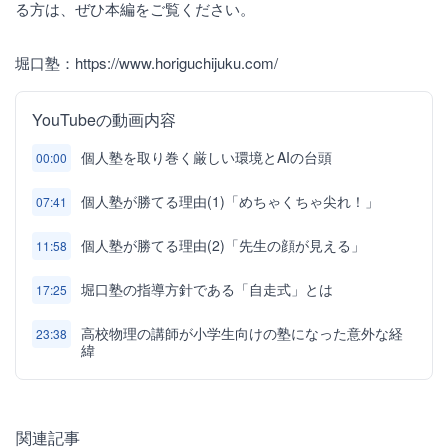
る方は、ぜひ本編をご覧ください。
堀口塾：https://www.horiguchijuku.com/
YouTubeの動画内容
個人塾を取り巻く厳しい環境とAIの台頭
00:00
個人塾が勝てる理由(1)「めちゃくちゃ尖れ！」
07:41
個人塾が勝てる理由(2)「先生の顔が見える」
11:58
堀口塾の指導方針である「自走式」とは
17:25
高校物理の講師が小学生向けの塾になった意外な経
23:38
緯
関連記事