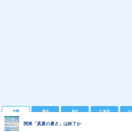
主要
国内
海外
IT 経済
ス
関東「真夏の暑さ」は終了か