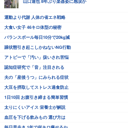
山口達也 8年ぶり楽器姿に感涙か
運動より代謝 人体の省エネ戦略
大食い女子 46キロ体型の秘密
バランスボール毎日10分で20kg減
躁状態引き起こしかねないNG行動
アトピーで「汚い」扱いされ苦悩
認知症研究で「音」注目される
夫の「産後うつ」にみられる症状
大豆を摂取してストレス過食防止
1日10回 お腹引き締まる簡単習慣
太りにくいアイス 栄養士が解説
血圧を下げる飲みもの 選び方は
毎日早歩き 1年で何キロ痩せるか