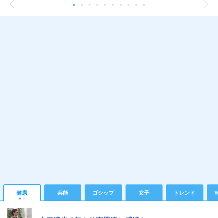
健康
芸能
ゴシップ
女子
トレンド
Y