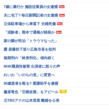
7歳に暴行か 施設従業員の女逮捕
夫に包丁? 毎日新聞記者の女逮捕
立体駐車場から車落下 夫婦死傷
「泥酔者」熊本で通報が頻発か
家の隣が民泊「トラウマなった」
露 原爆投下巡り広島市長を批判
無期刑の「終身刑化」傾向続く
NHK職員性被害 出演者に怒りの声
れいわ「いのちの党」に変更へ
90歳患者を殴る? 看護助手を逮捕
藤原竜也「労務改善」をアピール
元TBSアナの山本里菜 離婚を公表