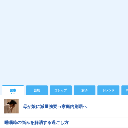
健康
芸能
ゴシップ
女子
トレンド
Y
母が娘に減量強要→家庭内別居へ
睡眠時の悩みを解消する過ごし方