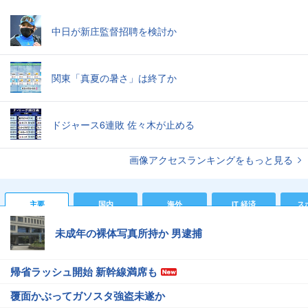
中日が新庄監督招聘を検討か
関東「真夏の暑さ」は終了か
ドジャース6連敗 佐々木が止める
画像アクセスランキングをもっと見る
主要
国内
海外
IT 経済
ス
未成年の裸体写真所持か 男逮捕
帰省ラッシュ開始 新幹線満席も
覆面かぶってガソスタ強盗未遂か