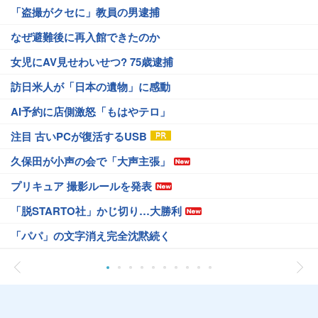
「盗撮がクセに」教員の男逮捕
なぜ避難後に再入館できたのか
女児にAV見せわいせつ? 75歳逮捕
訪日米人が「日本の遺物」に感動
AI予約に店側激怒「もはやテロ」
注目 古いPCが復活するUSB
久保田が小声の会で「大声主張」
プリキュア 撮影ルールを発表
「脱STARTO社」かじ切り…大勝利
「パパ」の文字消え完全沈黙続く