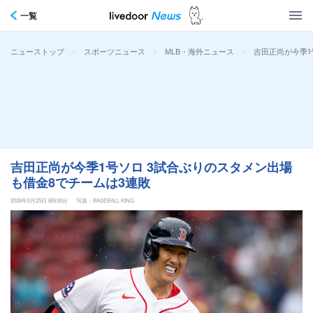
一覧
>
>
>
吉田正尚が今季1
ニューストップ
スポーツニュース
MLB・海外ニュース
吉田正尚が今季1号ソロ 3試合ぶりのスタメン出場
も借金8でチームは3連敗
2026年5月25日 6時30分
写真：BASEBALL KING