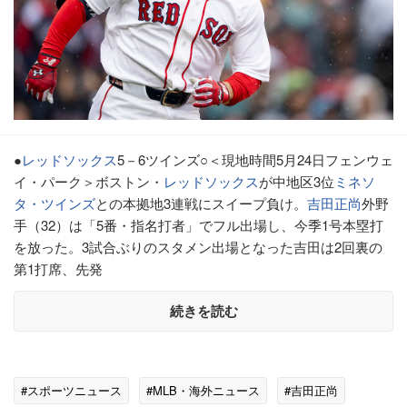
●
レッドソックス
5－6ツインズ○＜現地時間5月24日フェンウェ
イ・パーク＞ボストン・
レッドソックス
が中地区3位
ミネソ
タ・ツインズ
との本拠地3連戦にスイープ負け。
吉田正尚
外野
手（32）は「5番・指名打者」でフル出場し、今季1号本塁打
を放った。3試合ぶりのスタメン出場となった吉田は2回裏の
第1打席、先発
続きを読む
#スポーツニュース
#MLB・海外ニュース
#吉田正尚