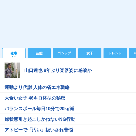
健康
芸能
ゴシップ
女子
トレンド
Y
山口達也 8年ぶり楽器姿に感涙か
運動より代謝 人体の省エネ戦略
大食い女子 46キロ体型の秘密
バランスボール毎日10分で20kg減
躁状態引き起こしかねないNG行動
アトピーで「汚い」扱いされ苦悩