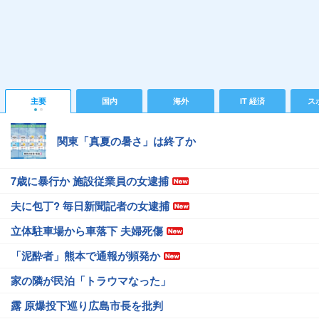
主要
国内
海外
IT 経済
ス
関東「真夏の暑さ」は終了か
7歳に暴行か 施設従業員の女逮捕
夫に包丁? 毎日新聞記者の女逮捕
立体駐車場から車落下 夫婦死傷
「泥酔者」熊本で通報が頻発か
家の隣が民泊「トラウマなった」
露 原爆投下巡り広島市長を批判