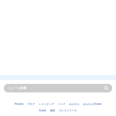
Peachy
ブログ
ショッピング
バンク
みんかぶ
みんかぶChoice
Kstyle
株探
プレスリリース