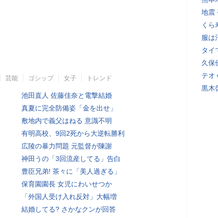
地震
くら
服は
タイ
久保
テオ
芸能
ゴシップ
女子
トレンド
黒木
池田直人 佐藤佳奈と電撃結婚
真夏に完全防備姿「金を出せ」
敷地内で義父はねる 意識不明
有明高校、9回2死から大逆転勝利
広陵の暴力問題 元監督が陳謝
神田うの「3回流産してる」告白
豊臣兄弟! 茶々に「美人過ぎる」
保育園園長 女児にわいせつか
「外国人受け入れ反対」大幅増
結婚してる? さかなクンが回答