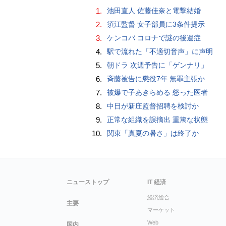
1.
池田直人 佐藤佳奈と電撃結婚
2.
須江監督 女子部員に3条件提示
3.
ケンコバ コロナで謎の後遺症
4.
駅で流れた「不適切音声」に声明
5.
朝ドラ 次週予告に「ゲンナリ」
6.
斉藤被告に懲役7年 無罪主張か
7.
被爆で子あきらめる 怒った医者
8.
中日が新庄監督招聘を検討か
9.
正常な組織を誤摘出 重篤な状態
10.
関東「真夏の暑さ」は終了か
ニューストップ
IT 経済
経済総合
主要
マーケット
Web
国内