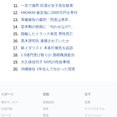
11.
一言で激昂 巨漢が女子高生殺害
12.
HIKAKIN 被災地に2000万円を寄付
13.
斉藤被告の裁判「同意は異常」
14.
堂本剛の投稿に「匂わせなの?」
15.
脱輪したトラック発見 男性死亡
16.
黒木啓司氏 逮捕されていたか
17.
銀メダリスト 本多灯被告を起訴
18.
1.5億円受け取りか 国税職員処分
19.
大久保佳代子 50代の性欲事情
20.
沖縄移住 1年住んで分かった現実
スポーツ
芸能
女子
海外サッカー
芸能総合
恋愛
日本代表
音楽
ライフスタイル
Jリーグ
韓流
ファッション