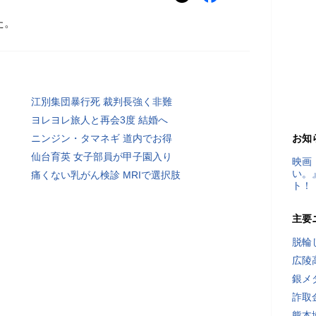
た。
江別集団暴行死 裁判長強く非難
ヨレヨレ旅人と再会3度 結婚へ
ニンジン・タマネギ 道内でお得
お知
仙台育英 女子部員が甲子園入り
映画
い。
痛くない乳がん検診 MRIで選択肢
ト！
主要
脱輪
広陵
銀メ
詐取
熊本