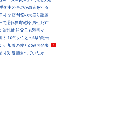
 手術中の医師が患者を守る
寿司 閉店間際の大盛り話題
汗で濡れ皮膚乾燥 男性死亡
で銃乱射 祖父母も殺害か
優太 10代女性との結婚報告
くん 加藤乃愛との破局発表
啓司氏 逮捕されていたか