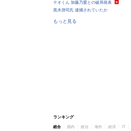
テオくん 加藤乃愛との破局発表
黒木啓司氏 逮捕されていたか
もっと見る
ランキング
総合
国内
政治
海外
経済
IT