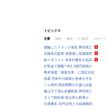
トピックス
主要
国内
海外
IT 経済
スポーツ
脱輪したトラック発見 男性死亡
広陵高元監督 保護者に直接謝罪
銀メダリスト 本多灯被告を起訴
詐取金で競艇? 約1.3億円脱税か
熊本地震「激甚災害」に指定決定
地震 手術中の医師が患者を守る
くら寿司 閉店間際の大盛り話題
服は汗で濡れ皮膚乾燥 男性死亡
タイで銃乱射 祖父母も殺害か
久保優太 10代女性との結婚報告