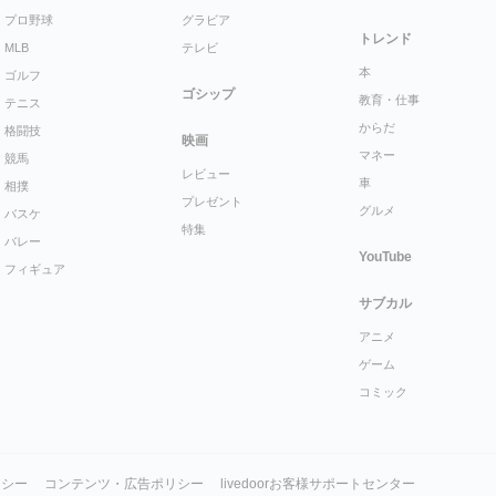
プロ野球
グラビア
トレンド
MLB
テレビ
本
ゴルフ
ゴシップ
教育・仕事
テニス
からだ
格闘技
映画
マネー
競馬
レビュー
車
相撲
プレゼント
グルメ
バスケ
特集
バレー
YouTube
フィギュア
サブカル
アニメ
ゲーム
コミック
リシー
コンテンツ・広告ポリシー
livedoorお客様サポートセンター