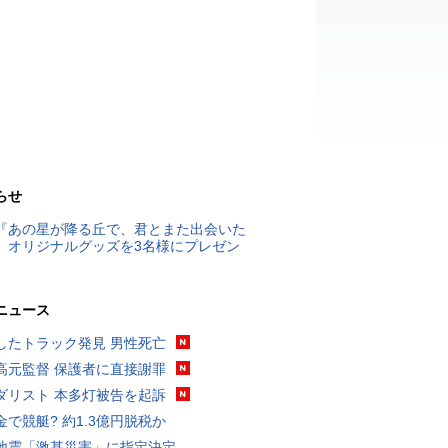
らせ
『あの星が降る丘で、君とまた出会いた
』オリジナルグッズを3名様にプレゼン
ニュース
したトラック発見 男性死亡
高元監督 保護者に直接謝罪
ダリスト 本多灯被告を起訴
金で競艇? 約1.3億円脱税か
地震「激甚災害」に指定決定