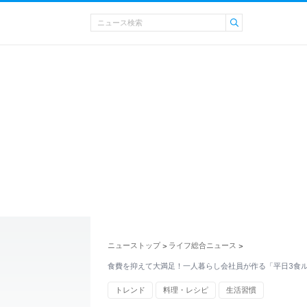
ニューストップ
ライフ総合ニュース
>
>
食費を抑えて大満足！一人暮らし会社員が作る「平日3食
トレンド
料理・レシピ
生活習慣