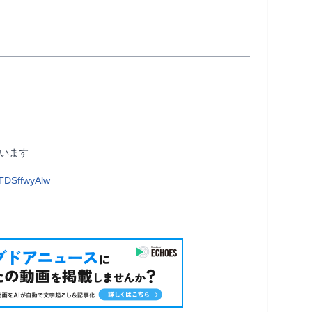
           
TDSffwyAlw