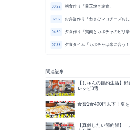
朝食作り「目玉焼き定食」
00:22
お弁当作り「わさびマヨチーズおに
02:02
夕食作り「鶏肉とカボチャのピリ辛
04:59
夕食タイム「カボチャは米に合う！
07:38
関連記事
【しゅんの節約生活】野
レシピ3選
食費1食400円以下！夏
【真似したい節約飯】一