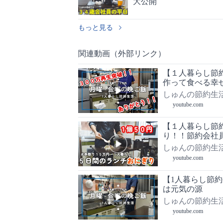
大公開
もっと見る
関連動画（外部リンク）
【１人暮らし節
作って食べる幸
しゅんの節約生
youtube.com
【１人暮らし節
り！！節約会社
しゅんの節約生
youtube.com
【1人暮らし節
は元気の源
しゅんの節約生
youtube.com