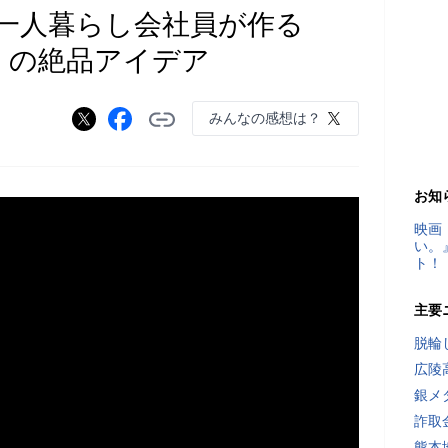
一人暮らし会社員が作る
」の絶品アイデア
みんなの感想は？
お知
映画
い。
ト！
主要
脱輪
広陵
銀メ
詐取
熊本