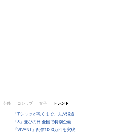
芸能
ゴシップ
女子
トレンド
「Tシャツが乾くまで」夫が帰還
「8」並びの日 全国で特別企画
『VIVANT』配信1000万回を突破