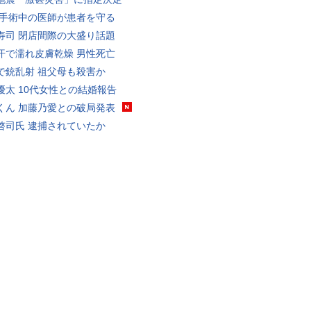
 手術中の医師が患者を守る
寿司 閉店間際の大盛り話題
汗で濡れ皮膚乾燥 男性死亡
で銃乱射 祖父母も殺害か
優太 10代女性との結婚報告
くん 加藤乃愛との破局発表
啓司氏 逮捕されていたか