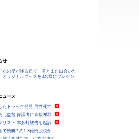
らせ
『あの星が降る丘で、君とまた出会いた
』オリジナルグッズを3名様にプレゼン
ニュース
したトラック発見 男性死亡
高元監督 保護者に直接謝罪
ダリスト 本多灯被告を起訴
金で競艇? 約1.3億円脱税か
地震「激甚災害」に指定決定