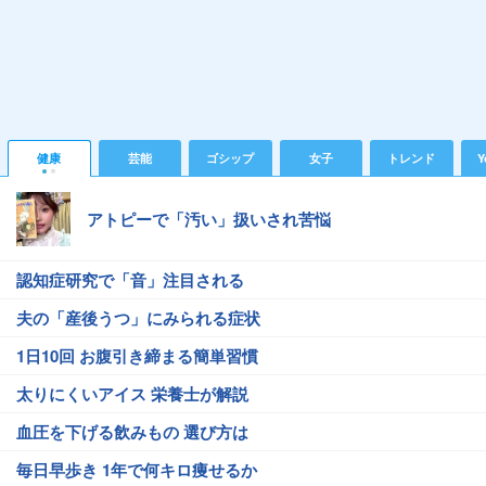
健康
芸能
ゴシップ
女子
トレンド
Y
アトピーで「汚い」扱いされ苦悩
認知症研究で「音」注目される
夫の「産後うつ」にみられる症状
1日10回 お腹引き締まる簡単習慣
太りにくいアイス 栄養士が解説
血圧を下げる飲みもの 選び方は
毎日早歩き 1年で何キロ痩せるか