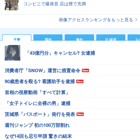
コンビニで爆発音 店は煙で充満
画像アクセスランキングをもっと見る
主要
国内
海外
IT 経済
ス
「43億円分」キャンセル? 女逮捕
消費者庁「SNOW」運営に措置命令
90歳患者を殴る? 看護助手を逮捕
首相の視察動画「すべて計算」
「女子トイレに全裸の男」逮捕
茨城県「パスポート」発行を発表
週刊ジャンプ 初の100万部割れ
なぜ14回も忌引申請 驚きの結末