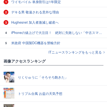
ワイモバイル 単身割引は1年限定
1
デキる男 敬遠される意外な理由
2
Hughesnet 加入者激減し破産へ
3
iPhoneの値上げで大注目！ 絶対に失敗しない「中古スマホ」の売り方＆買い方
4
米政府 中国製DC機器を禁輸方針
5
ITニュースランキングをもっと見る
画像アクセスランキング
りくりゅうに「そろそろ飽きた」
トリプル台風 お盆の天気予想