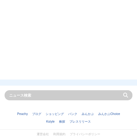
Peachy
ブログ
ショッピング
バンク
みんかぶ
みんかぶChoice
Kstyle
株探
プレスリリース
運営会社
利用規約
プライバシーポリシー