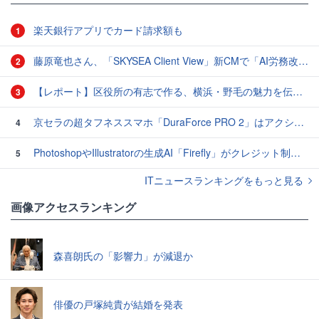
楽天銀行アプリでカード請求額も
1
藤原竜也さん、「SKYSEA Client View」新CMで「AI労務改善」をアピール 働き方をAIが分析したら「すぐに休んで」と言われる？
2
【レポート】区役所の有志で作る、横浜・野毛の魅力を伝えるCM
3
京セラの超タフネススマホ「DuraForce PRO 2」はアクションカムとしても優秀
4
PhotoshopやIllustratorの生成AI「Firefly」がクレジット制を導入し有料プランでも画像生成枚数が制限されるように
5
ITニュースランキングをもっと見る
画像アクセスランキング
森喜朗氏の「影響力」が減退か
俳優の戸塚純貴が結婚を発表