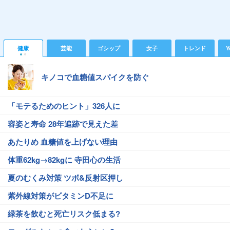
健康
芸能
ゴシップ
女子
トレンド
Y
キノコで血糖値スパイクを防ぐ
「モテるためのヒント」326人に
容姿と寿命 28年追跡で見えた差
あたりめ 血糖値を上げない理由
体重62kg→82kgに 寺田心の生活
夏のむくみ対策 ツボ&反射区押し
紫外線対策がビタミンD不足に
緑茶を飲むと死亡リスク低まる?