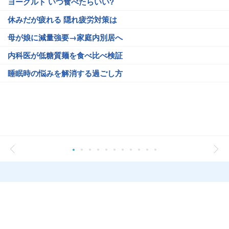
ヨーグルト いつ食べたらいい?
休みだが疲れる 隠れ疲労対策は
母が娘に減量強要→家庭内別居へ
内科医が低糖質麺を食べ比べ検証
睡眠時の悩みを解消する過ごし方