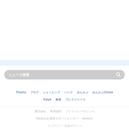
Peachy
ブログ
ショッピング
バンク
みんかぶ
みんかぶChoice
Kstyle
株探
プレスリリース
運営会社
利用規約
プライバシーポリシー
livedoorお客様サポートセンター
livedoor
コンテンツ・広告ポリシー