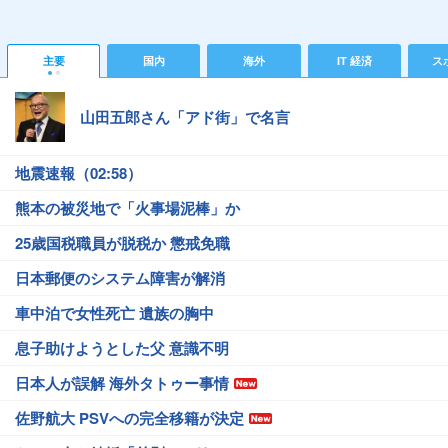
主要
国内
海外
IT 経済
ス
山田五郎さん「アド街」で名言
地震速報（02:58）
熊本の被災地で「火事場泥棒」か
25歳国税職員が脱税か 懲戒免職
日本郵便のシステム障害が解消
車中泊で女性死亡 遺族の胸中
息子助けようとした父 意識不明
日本人が誤解 海外タトゥー事情
佐野航大 PSVへの完全移籍が決定