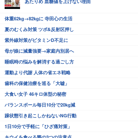
あたりめ 血糖値を上げない理由
体重62kg→82kgに 寺田心の生活
夏のむくみ対策 ツボ&反射区押し
紫外線対策がビタミンD不足に
母が娘に減量強要→家庭内別居へ
睡眠時の悩みを解消する過ごし方
運動より代謝 人体の省エネ戦略
歯科の保健治療を巡る「大嘘」
大食い女子 46キロ体型の秘密
バランスボール毎日10分で20kg減
躁状態引き起こしかねないNG行動
1日10分で手軽に「ひざ痛対策」
キウイを食べる際の3つの注意点