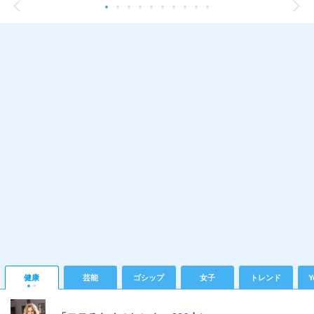
健康
芸能
ゴシップ
女子
トレンド
Y