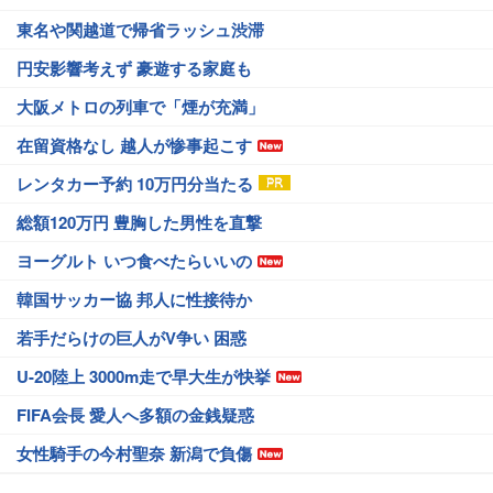
東名や関越道で帰省ラッシュ渋滞
円安影響考えず 豪遊する家庭も
大阪メトロの列車で「煙が充満」
在留資格なし 越人が惨事起こす
レンタカー予約 10万円分当たる
総額120万円 豊胸した男性を直撃
ヨーグルト いつ食べたらいいの
韓国サッカー協 邦人に性接待か
若手だらけの巨人がV争い 困惑
U-20陸上 3000m走で早大生が快挙
FIFA会長 愛人へ多額の金銭疑惑
女性騎手の今村聖奈 新潟で負傷