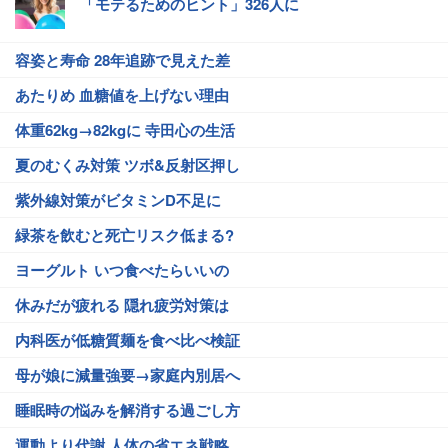
「モテるためのヒント」326人に
容姿と寿命 28年追跡で見えた差
あたりめ 血糖値を上げない理由
体重62kg→82kgに 寺田心の生活
夏のむくみ対策 ツボ&反射区押し
紫外線対策がビタミンD不足に
緑茶を飲むと死亡リスク低まる?
ヨーグルト いつ食べたらいいの
休みだが疲れる 隠れ疲労対策は
内科医が低糖質麺を食べ比べ検証
母が娘に減量強要→家庭内別居へ
睡眠時の悩みを解消する過ごし方
運動より代謝 人体の省エネ戦略