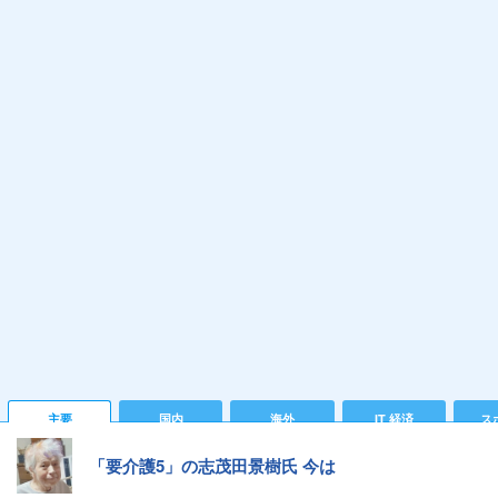
主要
国内
海外
IT 経済
ス
「要介護5」の志茂田景樹氏 今は