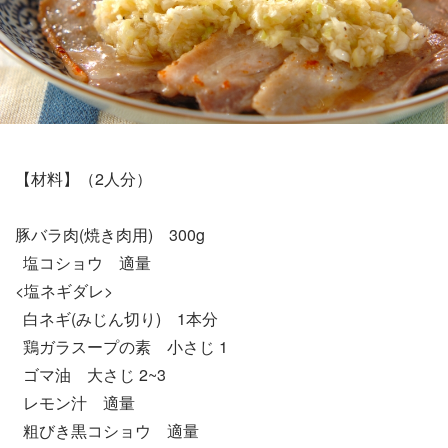
【材料】（2人分）
豚バラ肉(焼き肉用) 300g
塩コショウ 適量
<塩ネギダレ>
白ネギ(みじん切り) 1本分
鶏ガラスープの素 小さじ 1
ゴマ油 大さじ 2~3
レモン汁 適量
粗びき黒コショウ 適量