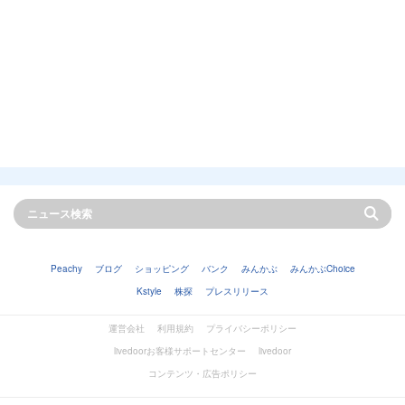
Peachy
ブログ
ショッピング
バンク
みんかぶ
みんかぶChoice
Kstyle
株探
プレスリリース
運営会社
利用規約
プライバシーポリシー
livedoorお客様サポートセンター
livedoor
コンテンツ・広告ポリシー