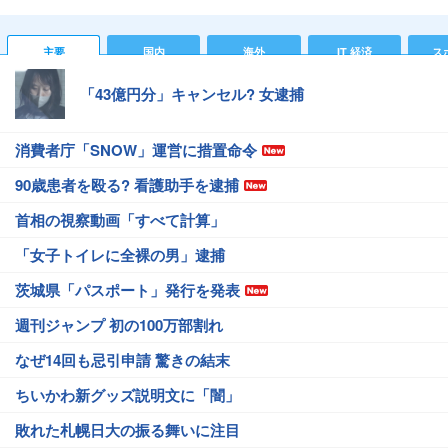
主要
国内
海外
IT 経済
ス
「43億円分」キャンセル? 女逮捕
消費者庁「SNOW」運営に措置命令
90歳患者を殴る? 看護助手を逮捕
首相の視察動画「すべて計算」
「女子トイレに全裸の男」逮捕
茨城県「パスポート」発行を発表
週刊ジャンプ 初の100万部割れ
なぜ14回も忌引申請 驚きの結末
ちいかわ新グッズ説明文に「闇」
敗れた札幌日大の振る舞いに注目