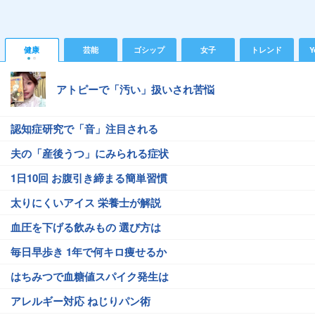
健康
芸能
ゴシップ
女子
トレンド
Y
アトピーで「汚い」扱いされ苦悩
認知症研究で「音」注目される
夫の「産後うつ」にみられる症状
1日10回 お腹引き締まる簡単習慣
太りにくいアイス 栄養士が解説
血圧を下げる飲みもの 選び方は
毎日早歩き 1年で何キロ痩せるか
はちみつで血糖値スパイク発生は
アレルギー対応 ねじりパン術