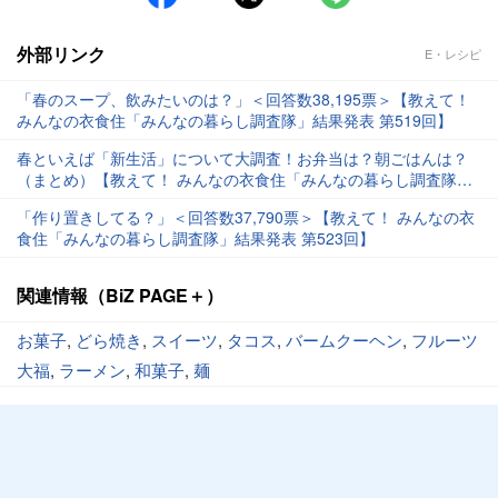
外部リンク
E・レシピ
「春のスープ、飲みたいのは？」＜回答数38,195票＞【教えて！
みんなの衣食住「みんなの暮らし調査隊」結果発表 第519回】
春といえば「新生活」について大調査！お弁当は？朝ごはんは？
（まとめ）【教えて！ みんなの衣食住「みんなの暮らし調査隊」
結果発表 第525回】
「作り置きしてる？」＜回答数37,790票＞【教えて！ みんなの衣
食住「みんなの暮らし調査隊」結果発表 第523回】
関連情報（BiZ PAGE＋）
お菓子
,
どら焼き
,
スイーツ
,
タコス
,
バームクーヘン
,
フルーツ
大福
,
ラーメン
,
和菓子
,
麺