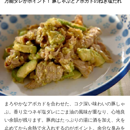
万能ダレがポイント！ 豚しゃぶとアボカドのねぎ塩だれ
まろやかなアボカドを合わせた、コク深い味わいの豚しゃ
ぶ。香り立つネギ塩ダレにごま油の風味が重なり、心地良
い余韻が残ります。豚肉はたっぷりの湯に酒を加え、火を
止めてから余熱で火入れするのがポイント。余分な臭みを