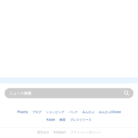
Peachy
ブログ
ショッピング
バンク
みんかぶ
みんかぶChoice
Kstyle
株探
プレスリリース
運営会社
利用規約
プライバシーポリシー