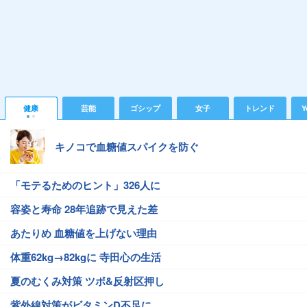
健康
芸能
ゴシップ
女子
トレンド
Y
キノコで血糖値スパイクを防ぐ
「モテるためのヒント」326人に
容姿と寿命 28年追跡で見えた差
あたりめ 血糖値を上げない理由
体重62kg→82kgに 寺田心の生活
夏のむくみ対策 ツボ&反射区押し
紫外線対策がビタミンD不足に