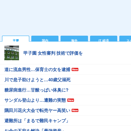
主要
国内
海外
IT 経済
ス
甲子園 女性審判 技術で評価を
道に流血男性…保育士の女を逮捕
川で息子助けようと…40歳父溺死
糖尿病進行…甘酸っぱい体臭に?
サンダル登山より…遭難の実態
隅田川花火大会で転売ヤー高笑い
避難所は「まるで難民キャンプ」
お金の不安を解決「最強資産」