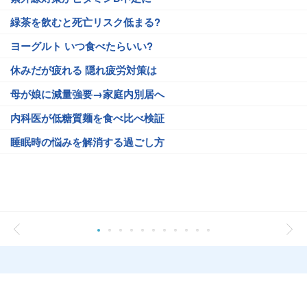
緑茶を飲むと死亡リスク低まる?
ヨーグルト いつ食べたらいい?
休みだが疲れる 隠れ疲労対策は
母が娘に減量強要→家庭内別居へ
内科医が低糖質麺を食べ比べ検証
睡眠時の悩みを解消する過ごし方