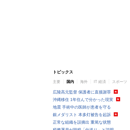
トピックス
主要
国内
海外
IT 経済
スポーツ
広陵高元監督 保護者に直接謝罪
沖縄移住 1年住んで分かった現実
地震 手術中の医師が患者を守る
銀メダリスト 本多灯被告を起訴
正常な組織を誤摘出 重篤な状態
税務署員が脱税「仕送り」と説明