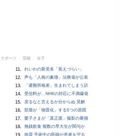
スポーツ
芸能
女子
11.
れいわの新党名「覚えづらい」
12.
声も「人格の象徴」法務省が公表
13.
「避難所格差」生まれてしまう訳
14.
受信料が…NHKの対応に不満爆発
15.
戻るなと言えるか分からぬ 見解
16.
部屋が「物置化」する5つの原因
17.
愛子さまが「真正面」撮影の裏側
18.
無銭飲食 複数の早大生が関与か
19.
地震 手術中の医師が患者を守る