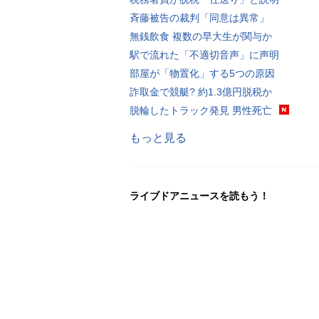
斉藤被告の裁判「同意は異常」
無銭飲食 複数の早大生が関与か
駅で流れた「不適切音声」に声明
部屋が「物置化」する5つの原因
詐取金で競艇? 約1.3億円脱税か
脱輪したトラック発見 男性死亡
もっと見る
ライブドアニュースを読もう！