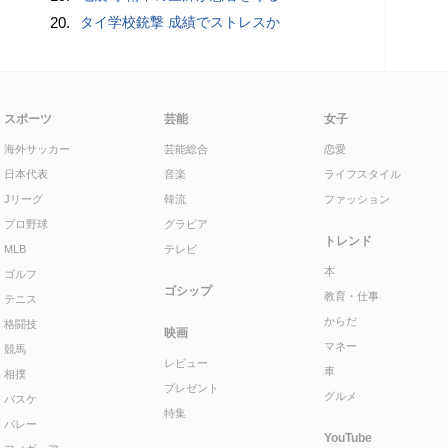
20.
タイ学校銃撃 成績でストレスか
スポーツ
芸能
女子
海外サッカー
芸能総合
恋愛
日本代表
音楽
ライフスタイル
Jリーグ
韓流
ファッション
プロ野球
グラビア
トレンド
MLB
テレビ
本
ゴルフ
ゴシップ
教育・仕事
テニス
からだ
格闘技
映画
マネー
競馬
レビュー
車
相撲
プレゼント
グルメ
バスケ
特集
バレー
YouTube