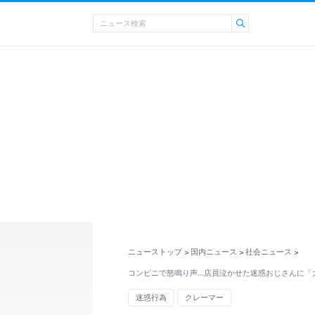
ニューストップ
国内ニュース
社会ニュース
>
>
>
コンビニで怒鳴り声…店員泣かせた迷惑おじさんに「
迷惑行為
クレーマー