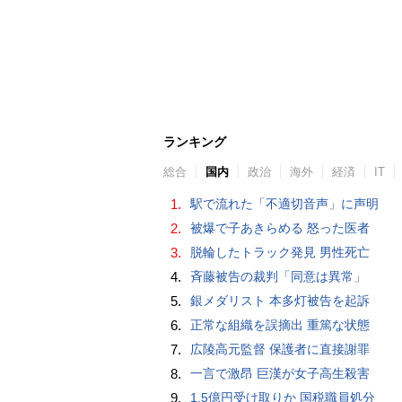
ランキング
総合
国内
政治
海外
経済
IT
1.
駅で流れた「不適切音声」に声明
2.
被爆で子あきらめる 怒った医者
3.
脱輪したトラック発見 男性死亡
4.
斉藤被告の裁判「同意は異常」
5.
銀メダリスト 本多灯被告を起訴
6.
正常な組織を誤摘出 重篤な状態
7.
広陵高元監督 保護者に直接謝罪
8.
一言で激昂 巨漢が女子高生殺害
9.
1.5億円受け取りか 国税職員処分