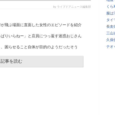
くら
by ライブドアニュース編集部
服は
タイ
声が飛ぶ場面に直面した女性のエピソードを紹介
長友
三山
っぱりいらねー」と店員につっ返す迷惑おじさん
久保
テオ
り、困らせること自体が目的のようだったそう
記事を読む