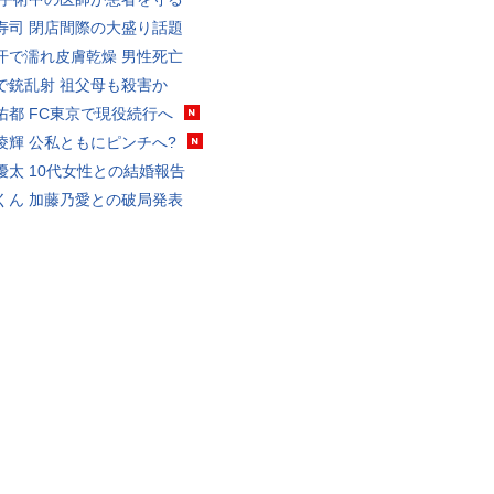
寿司 閉店間際の大盛り話題
汗で濡れ皮膚乾燥 男性死亡
で銃乱射 祖父母も殺害か
佑都 FC東京で現役続行へ
凌輝 公私ともにピンチへ?
優太 10代女性との結婚報告
くん 加藤乃愛との破局発表