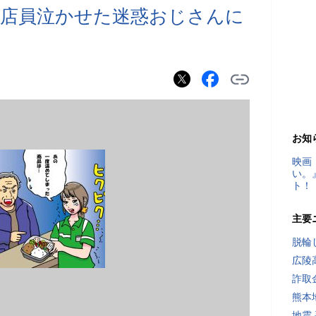
…店員泣かせた迷惑おじさんに
お知
映画
い。
ト！
主要
脱輪
広陵
詐取
熊本
地震