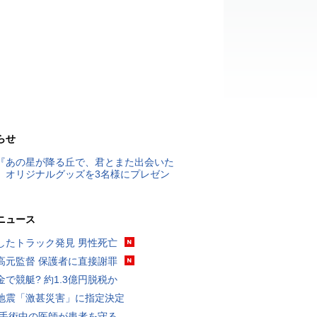
らせ
『あの星が降る丘で、君とまた出会いた
』オリジナルグッズを3名様にプレゼン
ニュース
したトラック発見 男性死亡
高元監督 保護者に直接謝罪
金で競艇? 約1.3億円脱税か
地震「激甚災害」に指定決定
 手術中の医師が患者を守る