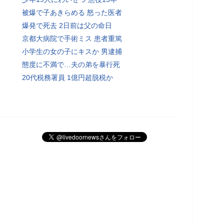
被爆で子あきらめる 怒った医者
爆発で死去 2日前は父の命日
京都大病院で手術ミス 患者重篤
小学生の女の子にキスか 男逮捕
態度に不満で…夫の弟を暴行死
20代税務署員 1億円超脱税か