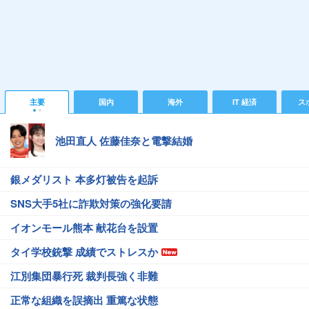
主要
国内
海外
IT 経済
ス
池田直人 佐藤佳奈と電撃結婚
銀メダリスト 本多灯被告を起訴
SNS大手5社に詐欺対策の強化要請
イオンモール熊本 献花台を設置
タイ学校銃撃 成績でストレスか
江別集団暴行死 裁判長強く非難
正常な組織を誤摘出 重篤な状態