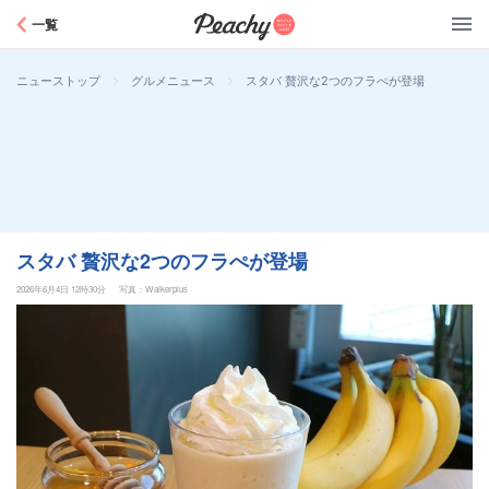
Peachy
一覧
>
>
スタバ 贅沢な2つのフラぺが登場
ニューストップ
グルメニュース
スタバ 贅沢な2つのフラぺが登場
2026年6月4日 12時30分
写真：Walkerplus