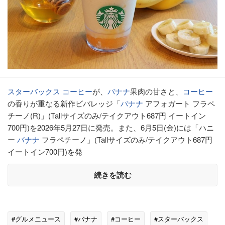
スターバックス
コーヒー
が、
バナナ
果肉の甘さと、
コーヒー
の香りが重なる新作ビバレッジ「
バナナ
アフォガート フラペ
チーノ(R)」(Tallサイズのみ/テイクアウト687円 イートイン
700円)を2026年5月27日に発売。また、6月5日(金)には「ハニ
ー
バナナ
フラペチーノ」(Tallサイズのみ/テイクアウト687円
イートイン700円)を発
続きを読む
#グルメニュース
#バナナ
#コーヒー
#スターバックス