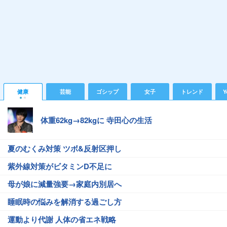
健康
芸能
ゴシップ
女子
トレンド
Y
体重62kg→82kgに 寺田心の生活
夏のむくみ対策 ツボ&反射区押し
紫外線対策がビタミンD不足に
母が娘に減量強要→家庭内別居へ
睡眠時の悩みを解消する過ごし方
運動より代謝 人体の省エネ戦略