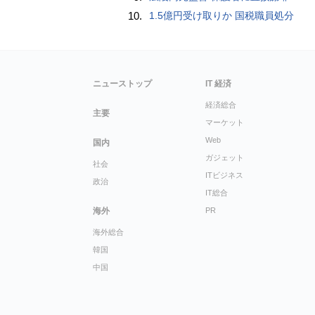
10.
1.5億円受け取りか 国税職員処分
ニューストップ
IT 経済
経済総合
主要
マーケット
Web
国内
ガジェット
社会
ITビジネス
政治
IT総合
海外
PR
海外総合
韓国
中国