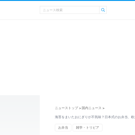
ニューストップ
国内ニュース
>
>
海苔をまいたおにぎりが不気味？日本式のお弁当、欧
お弁当
雑学・トリビア