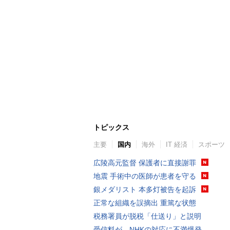
トピックス
主要
国内
海外
IT 経済
スポーツ
広陵高元監督 保護者に直接謝罪
地震 手術中の医師が患者を守る
銀メダリスト 本多灯被告を起訴
正常な組織を誤摘出 重篤な状態
税務署員が脱税「仕送り」と説明
受信料が…NHKの対応に不満爆発