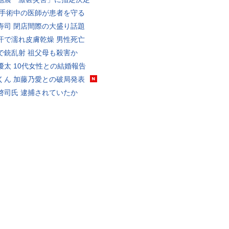
 手術中の医師が患者を守る
寿司 閉店間際の大盛り話題
汗で濡れ皮膚乾燥 男性死亡
で銃乱射 祖父母も殺害か
優太 10代女性との結婚報告
くん 加藤乃愛との破局発表
啓司氏 逮捕されていたか