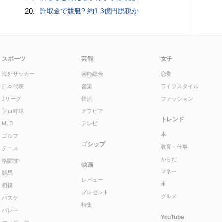
20.
詐取金で競艇? 約1.3億円脱税か
スポーツ
芸能
女子
海外サッカー
芸能総合
恋愛
日本代表
音楽
ライフスタイル
Jリーグ
韓流
ファッション
プロ野球
グラビア
トレンド
MLB
テレビ
本
ゴルフ
ゴシップ
教育・仕事
テニス
からだ
格闘技
映画
マネー
競馬
レビュー
車
相撲
プレゼント
グルメ
バスケ
特集
バレー
YouTube