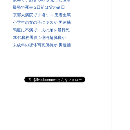
爆発で死去 2日前は父の命日
京都大病院で手術ミス 患者重篤
小学生の女の子にキスか 男逮捕
態度に不満で…夫の弟を暴行死
20代税務署員 1億円超脱税か
未成年の裸体写真所持か 男逮捕