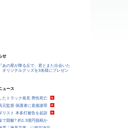
らせ
『あの星が降る丘で、君とまた出会いた
』オリジナルグッズを3名様にプレゼン
ニュース
したトラック発見 男性死亡
高元監督 保護者に直接謝罪
ダリスト 本多灯被告を起訴
金で競艇? 約1.3億円脱税か
地震「激甚災害」に指定決定