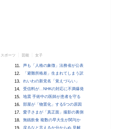
スポーツ
芸能
女子
11.
声も「人格の象徴」法務省が公表
12.
「避難所格差」生まれてしまう訳
13.
れいわの新党名「覚えづらい」
14.
受信料が…NHKの対応に不満爆発
15.
地震 手術中の医師が患者を守る
16.
部屋が「物置化」する5つの原因
17.
愛子さまが「真正面」撮影の裏側
18.
無銭飲食 複数の早大生が関与か
19.
戻るなと言えるか分からぬ 見解