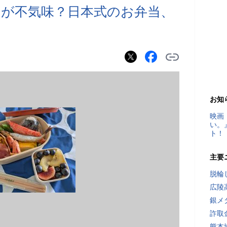
が不気味？日本式のお弁当、
お知
映画
い。
ト！
主要
脱輪
広陵
銀メ
詐取
熊本