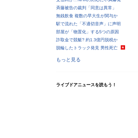
斉藤被告の裁判「同意は異常」
無銭飲食 複数の早大生が関与か
駅で流れた「不適切音声」に声明
部屋が「物置化」する5つの原因
詐取金で競艇? 約1.3億円脱税か
脱輪したトラック発見 男性死亡
もっと見る
ライブドアニュースを読もう！