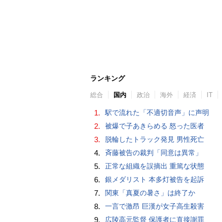
ランキング
総合
国内
政治
海外
経済
IT
1.
駅で流れた「不適切音声」に声明
2.
被爆で子あきらめる 怒った医者
3.
脱輪したトラック発見 男性死亡
4.
斉藤被告の裁判「同意は異常」
5.
正常な組織を誤摘出 重篤な状態
6.
銀メダリスト 本多灯被告を起訴
7.
関東「真夏の暑さ」は終了か
8.
一言で激昂 巨漢が女子高生殺害
9.
広陵高元監督 保護者に直接謝罪