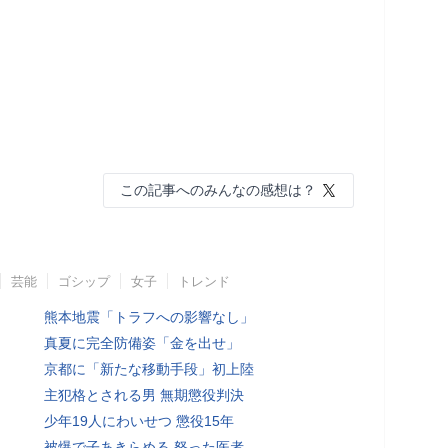
この記事へのみんなの感想は？
芸能
ゴシップ
女子
トレンド
熊本地震「トラフへの影響なし」
真夏に完全防備姿「金を出せ」
京都に「新たな移動手段」初上陸
主犯格とされる男 無期懲役判決
少年19人にわいせつ 懲役15年
被爆で子あきらめる 怒った医者