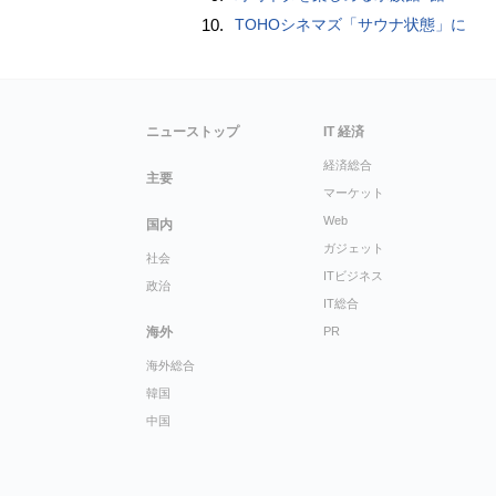
10.
TOHOシネマズ「サウナ状態」に
ニューストップ
IT 経済
経済総合
主要
マーケット
Web
国内
ガジェット
社会
ITビジネス
政治
IT総合
海外
PR
海外総合
韓国
中国