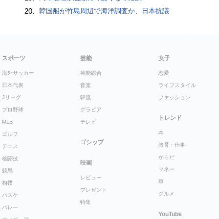
20.
韓国船が竹島周辺で海洋調査か、日本抗議
スポーツ
芸能
女子
海外サッカー
芸能総合
恋愛
日本代表
音楽
ライフスタイル
Jリーグ
韓流
ファッション
プロ野球
グラビア
トレンド
MLB
テレビ
本
ゴルフ
ゴシップ
教育・仕事
テニス
からだ
格闘技
映画
マネー
競馬
レビュー
車
相撲
プレゼント
グルメ
バスケ
特集
バレー
YouTube