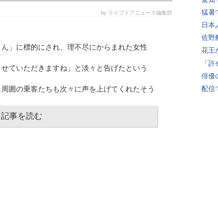
猛暑
by ライブドアニュース編集部
日本
佐野
さん」に標的にされ、理不尽にからまれた女性
花王
「許
させていただきますね」と淡々と告げたという
俳優
、周囲の乗客たちも次々に声を上げてくれたそう
配信
記事を読む