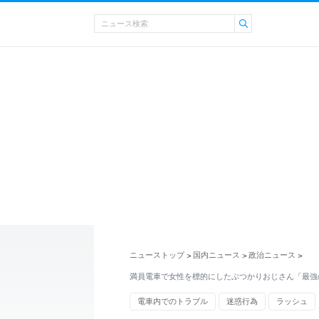
ニューストップ
国内ニュース
政治ニュース
>
>
>
満員電車で女性を標的にしたぶつかりおじさん「最強
電車内でのトラブル
迷惑行為
ラッシュ