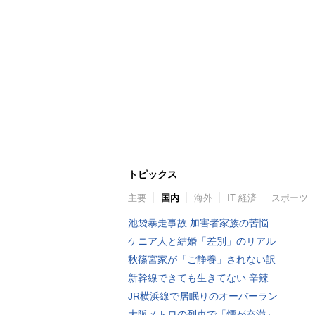
トピックス
主要
国内
海外
IT 経済
スポーツ
池袋暴走事故 加害者家族の苦悩
ケニア人と結婚「差別」のリアル
秋篠宮家が「ご静養」されない訳
新幹線できても生きてない 辛辣
JR横浜線で居眠りのオーバーラン
大阪メトロの列車で「煙が充満」