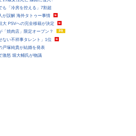
でも「冷房を控える」7割超
人が誤解 海外タトゥー事情
航大 PSVへの完全移籍が決定
が「焼肉店」限定オープン？
せない不祥事タレント」1位
の戸塚純貴が結婚を発表
で激怒 堀大輔氏が物議