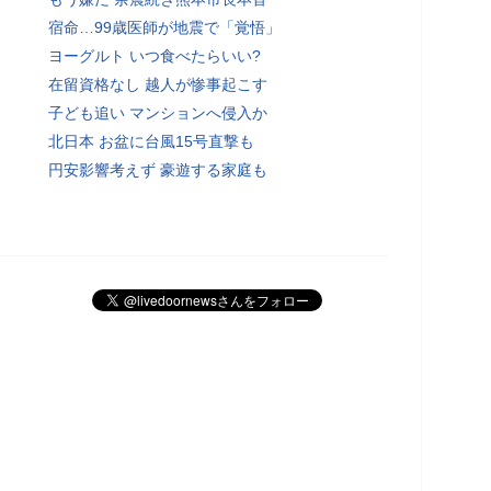
宿命…99歳医師が地震で「覚悟」
ヨーグルト いつ食べたらいい?
在留資格なし 越人が惨事起こす
子ども追い マンションへ侵入か
北日本 お盆に台風15号直撃も
円安影響考えず 豪遊する家庭も