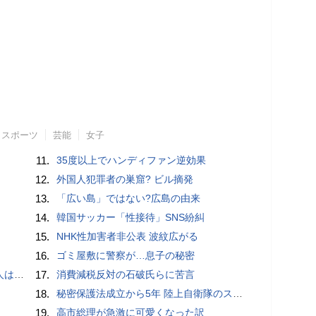
スポーツ
芸能
女子
11.
35度以上でハンディファン逆効果
12.
外国人犯罪者の巣窟? ビル摘発
13.
「広い島」ではない?広島の由来
14.
韓国サッカー「性接待」SNS紛糾
15.
NHK性加害者非公表 波紋広がる
16.
ゴミ屋敷に警察が…息子の秘密
適菜収）
17.
消費減税反対の石破氏らに苦言
18.
秘密保護法成立から5年 陸上自衛隊のスパイ組織「別班」暴いたベテラン記者が警鐘 - BLOGOS編集部
19.
高市総理が急激に可愛くなった訳