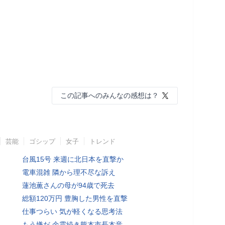
この記事へのみんなの感想は？
芸能
ゴシップ
女子
トレンド
台風15号 来週に北日本を直撃か
電車混雑 隣から理不尽な訴え
蓮池薫さんの母が94歳で死去
総額120万円 豊胸した男性を直撃
仕事つらい 気が軽くなる思考法
もう嫌だ 余震続き熊本市長本音