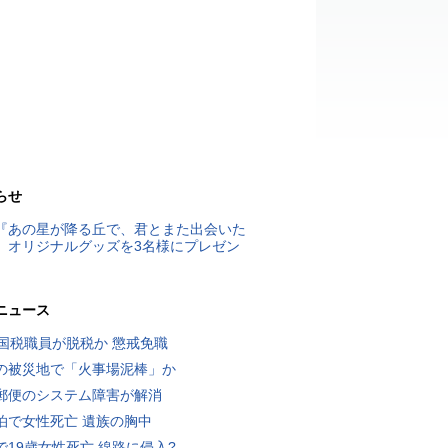
らせ
『あの星が降る丘で、君とまた出会いた
』オリジナルグッズを3名様にプレゼン
ニュース
歳国税職員が脱税か 懲戒免職
の被災地で「火事場泥棒」か
郵便のシステム障害が解消
泊で女性死亡 遺族の胸中
で19歳女性死亡 線路に侵入?