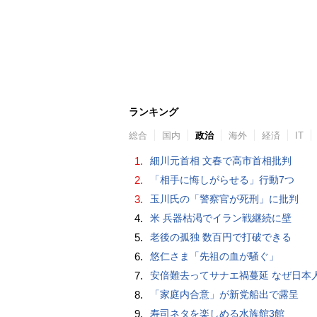
ランキング
総合
国内
政治
海外
経済
IT
1.
細川元首相 文春で高市首相批判
2.
「相手に悔しがらせる」行動7つ
3.
玉川氏の「警察官が死刑」に批判
4.
米 兵器枯渇でイラン戦継続に壁
5.
老後の孤独 数百円で打破できる
6.
悠仁さま「先祖の血が騒ぐ」
7.
安倍難去ってサナエ禍蔓延 なぜ日本人は妙ちくりんな女に騙されてしまったのか（
8.
「家庭内合意」が新党船出で露呈
9.
寿司ネタを楽しめる水族館3館