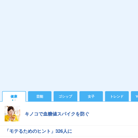
健康
芸能
ゴシップ
女子
トレンド
Y
キノコで血糖値スパイクを防ぐ
「モテるためのヒント」326人に