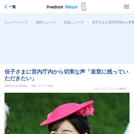
一覧
>
>
>
佳子さまに宮内庁内から切
ニューストップ
国内ニュース
社会ニュース
佳子さまに宮内庁内から切実な声「皇室に残ってい
ただきたい」
2026年6月3日 5時50分
写真：デイリー新潮
by ライブドアニュース編集部