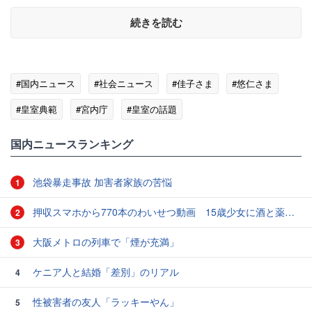
続きを読む
#国内ニュース
#社会ニュース
#佳子さま
#悠仁さま
#皇室典範
#宮内庁
#皇室の話題
国内ニュースランキング
池袋暴走事故 加害者家族の苦悩
1
押収スマホから770本のわいせつ動画 15歳少女に酒と薬飲ませ性的暴行か 54歳男を再逮捕 「薬もありますよ」とSNSで誘い出し
2
大阪メトロの列車で「煙が充満」
3
ケニア人と結婚「差別」のリアル
4
性被害者の友人「ラッキーやん」
5