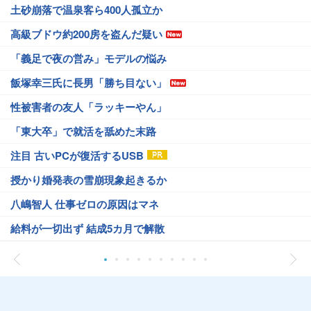
土砂崩落で温泉客ら400人孤立か
高級ブドウ約200房を盗んだ疑い
「義足で夜の営み」モデルの悩み
飯塚幸三氏に長男「勝ち目ない」
性被害者の友人「ラッキーやん」
「東大卒」で就活を舐めた末路
注目 古いPCが復活するUSB
授かり婚発表の雪崩現象起きるか
八嶋智人 仕事ゼロの原因はマネ
給料が一切出ず 結成5カ月で解散