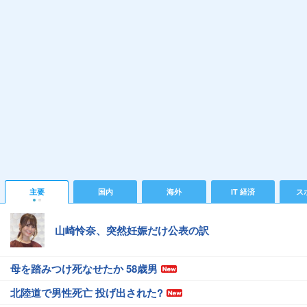
主要
国内
海外
IT 経済
ス
山崎怜奈、突然妊娠だけ公表の訳
母を踏みつけ死なせたか 58歳男
北陸道で男性死亡 投げ出された?