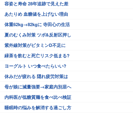
容姿と寿命 28年追跡で見えた差
あたりめ 血糖値を上げない理由
体重62kg→82kgに 寺田心の生活
夏のむくみ対策 ツボ&反射区押し
紫外線対策がビタミンD不足に
緑茶を飲むと死亡リスク低まる?
ヨーグルト いつ食べたらいい?
休みだが疲れる 隠れ疲労対策は
母が娘に減量強要→家庭内別居へ
内科医が低糖質麺を食べ比べ検証
睡眠時の悩みを解消する過ごし方