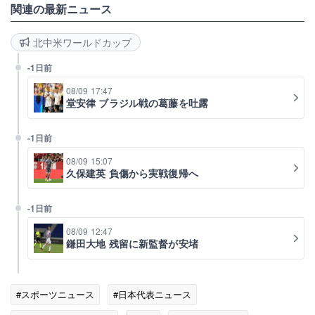
関連の最新ニュース
北中米ワールドカップ
-1日前
08/09 17:47
堂安律 ブラジル戦の葛藤を吐露
-1日前
08/09 15:07
久保建英 負傷から実戦復帰へ
-1日前
08/09 12:47
鎌田大地 残留に新監督が安堵
#スポーツニュース
#日本代表ニュース