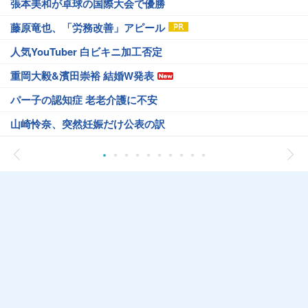
張本美和が卓球の国際大会で優勝
藤原竜也、「労務改善」アピール
人気YouTuber 白ビキニ加工否定
重岡大毅&濱田崇裕 結婚W発表
パー子の認知症 老老介護に不安
山崎怜奈、突然妊娠だけ公表の訳