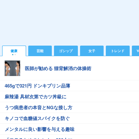
健康
芸能
ゴシップ
女子
トレンド
Y
医師が勧める 猫背解消の体操術
465gで321円 ドンキプリン品薄
麻辣湯 具材次第でカツ丼級に
うつ病患者の本音とNGな接し方
キノコで血糖値スパイクを防ぐ
メンタルに良い影響を与える趣味