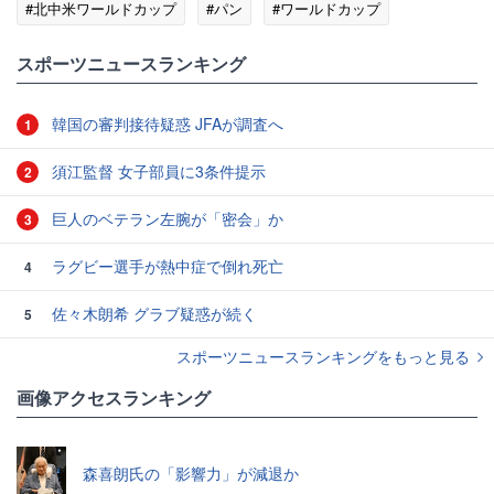
#北中米ワールドカップ
#パン
#ワールドカップ
#長友佑都
#コロンビア
#気温
スポーツニュースランキング
韓国の審判接待疑惑 JFAが調査へ
1
須江監督 女子部員に3条件提示
2
巨人のベテラン左腕が「密会」か
3
ラグビー選手が熱中症で倒れ死亡
4
佐々木朗希 グラブ疑惑が続く
5
スポーツニュースランキングをもっと見る
画像アクセスランキング
森喜朗氏の「影響力」が減退か