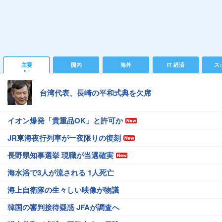
主要
国内
海外
IT 経済
ス
台湾代表、長崎の平和式典を欠席
イオン爆発「貴重品OK」と許可か
JR東海夜行列車が一夜限りの復刻
長野県知事選挙 現職が当選確実
海水浴で3人が流される 1人死亡
海上自衛隊の生々しい映像が物議
韓国の審判接待疑惑 JFAが調査へ