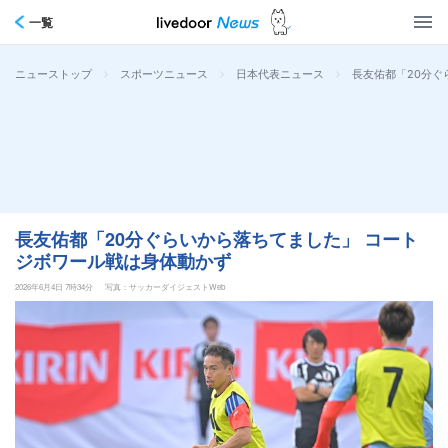
一覧
>
>
>
長友佑都「20分ぐ
ニューストップ
スポーツニュース
日本代表ニュース
長友佑都「20分ぐらいから落ちてました」 コート
ジボワール戦は身体動かず
2026年6月4日 7時34分
写真：サッカーダイジェストWeb