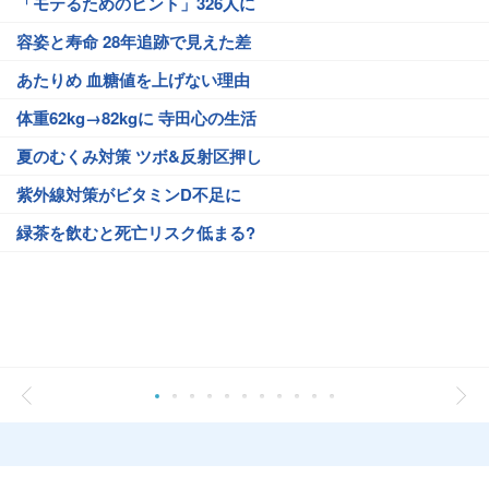
「モテるためのヒント」326人に
容姿と寿命 28年追跡で見えた差
あたりめ 血糖値を上げない理由
体重62kg→82kgに 寺田心の生活
夏のむくみ対策 ツボ&反射区押し
紫外線対策がビタミンD不足に
緑茶を飲むと死亡リスク低まる?