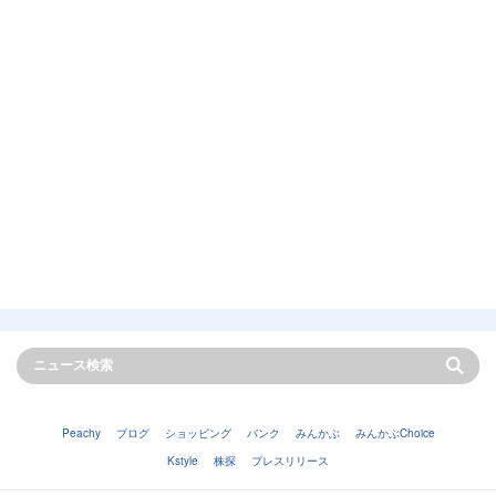
Peachy
ブログ
ショッピング
バンク
みんかぶ
みんかぶChoice
Kstyle
株探
プレスリリース