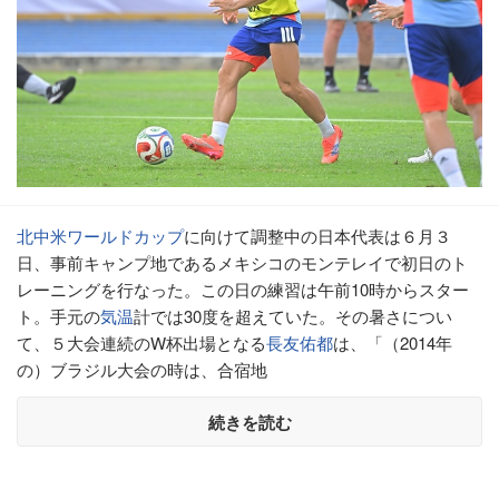
北中米ワールドカップ
に向けて調整中の日本代表は６月３
日、事前キャンプ地であるメキシコのモンテレイで初日のト
レーニングを行なった。この日の練習は午前10時からスター
ト。手元の
気温
計では30度を超えていた。その暑さについ
て、５大会連続のW杯出場となる
長友佑都
は、「（2014年
の）ブラジル大会の時は、合宿地
続きを読む