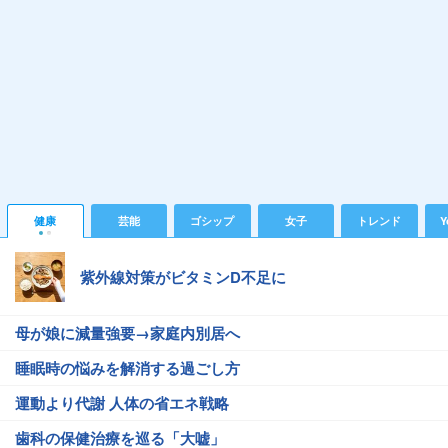
健康
芸能
ゴシップ
女子
トレンド
Y
紫外線対策がビタミンD不足に
母が娘に減量強要→家庭内別居へ
睡眠時の悩みを解消する過ごし方
運動より代謝 人体の省エネ戦略
歯科の保健治療を巡る「大嘘」