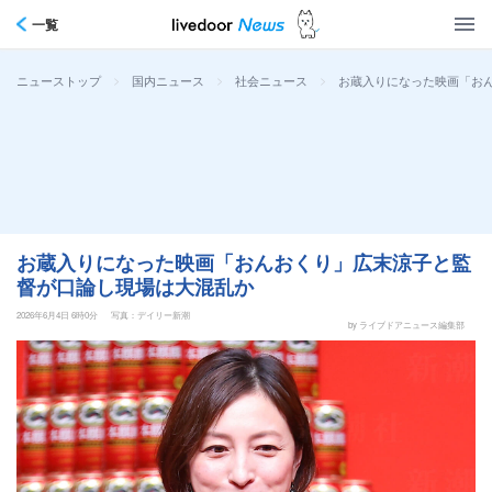
一覧
>
>
>
お蔵入りになった映画「お
ニューストップ
国内ニュース
社会ニュース
お蔵入りになった映画「おんおくり」広末涼子と監
督が口論し現場は大混乱か
2026年6月4日 6時0分
写真：デイリー新潮
by ライブドアニュース編集部