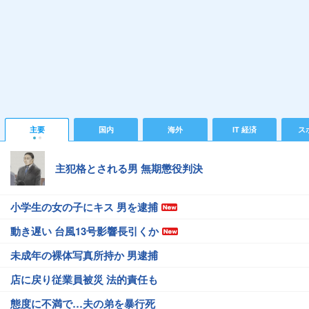
主要
国内
海外
IT 経済
ス
主犯格とされる男 無期懲役判決
小学生の女の子にキス 男を逮捕
動き遅い 台風13号影響長引くか
未成年の裸体写真所持か 男逮捕
店に戻り従業員被災 法的責任も
態度に不満で…夫の弟を暴行死