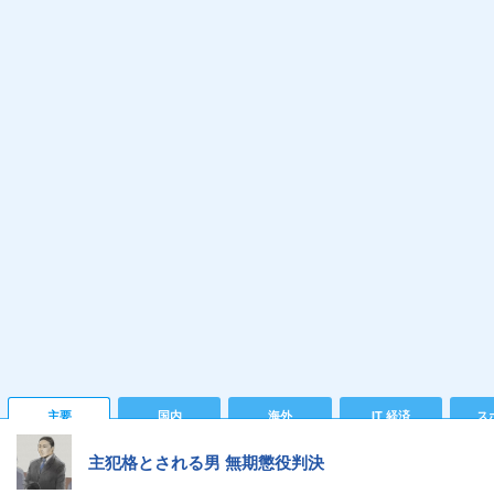
主要
国内
海外
IT 経済
ス
主犯格とされる男 無期懲役判決