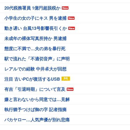
20代税務署員 1億円超脱税か
小学生の女の子にキス 男を逮捕
動き遅い 台風13号影響長引くか
未成年の裸体写真所持か 男逮捕
態度に不満で…夫の弟を暴行死
駅で流れた「不適切音声」に声明
レアルでの経験 中井卓大が回想
注目 古いPCが復活するUSB
有吉「引退時期」について言及
嫌と言わないから同意では…見解
執行猶予つけば御の字 記者指摘
バカヤロー…人気声優が別れ悲痛