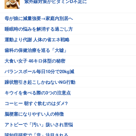
紫外線対策がビタミンD不足に
母が娘に減量強要→家庭内別居へ
睡眠時の悩みを解消する過ごし方
運動より代謝 人体の省エネ戦略
歯科の保健治療を巡る「大嘘」
大食い女子 46キロ体型の秘密
バランスボール毎日10分で20kg減
躁状態引き起こしかねないNG行動
キウイを食べる際の3つの注意点
コーヒー 朝すぐ飲むのはダメ?
脳梗塞になりやすい人の特徴
アトピーで「汚い」扱いされ苦悩
認知症研究で「音」注目される