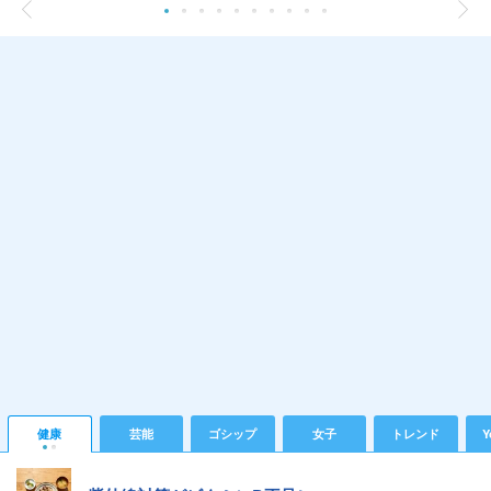
健康
芸能
ゴシップ
女子
トレンド
Y