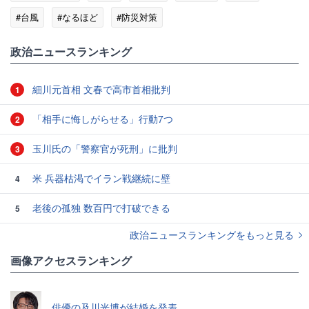
#台風
#なるほど
#防災対策
政治ニュースランキング
細川元首相 文春で高市首相批判
1
「相手に悔しがらせる」行動7つ
2
玉川氏の「警察官が死刑」に批判
3
米 兵器枯渇でイラン戦継続に壁
4
老後の孤独 数百円で打破できる
5
政治ニュースランキングをもっと見る
画像アクセスランキング
俳優の及川光博が結婚を発表