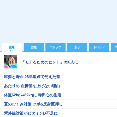
健康
芸能
ゴシップ
女子
トレンド
Y
「モテるためのヒント」326人に
容姿と寿命 28年追跡で見えた差
あたりめ 血糖値を上げない理由
体重62kg→82kgに 寺田心の生活
夏のむくみ対策 ツボ&反射区押し
紫外線対策がビタミンD不足に