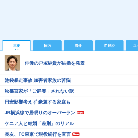
主要
国内
海外
IT 経済
ス
俳優の戸塚純貴が結婚を発表
池袋暴走事故 加害者家族の苦悩
秋篠宮家が「ご静養」されない訳
円安影響考えず 豪遊する家庭も
JR横浜線で居眠りのオーバーラン
ケニア人と結婚「差別」のリアル
長友、FC東京で現役続行を宣言