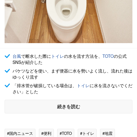
台風
で断水した際に
トイレ
の水を流す方法を、
TOTO
の公式
SNSが紹介した
バケツなどを使い、まず便器に水を勢いよく流し、流れた後は
ゆっくり流す
「排水管が破損している場合は、
トイレ
に水を流さないでくだ
さい」とした
続きを読む
#国内ニュース
#便利
#TOTO
#トイレ
#地震