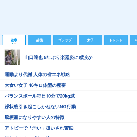
健康
芸能
ゴシップ
女子
トレンド
Y
山口達也 8年ぶり楽器姿に感涙か
運動より代謝 人体の省エネ戦略
大食い女子 46キロ体型の秘密
バランスボール毎日10分で20kg減
躁状態引き起こしかねないNG行動
脳梗塞になりやすい人の特徴
アトピーで「汚い」扱いされ苦悩