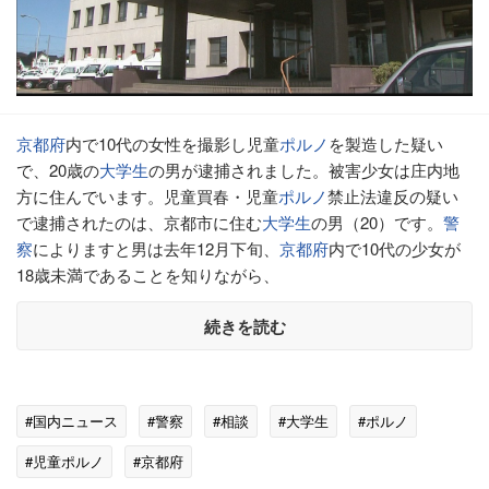
京都府
内で10代の女性を撮影し児童
ポルノ
を製造した疑い
で、20歳の
大学生
の男が逮捕されました。被害少女は庄内地
方に住んでいます。児童買春・児童
ポルノ
禁止法違反の疑い
で逮捕されたのは、京都市に住む
大学生
の男（20）です。
警
察
によりますと男は去年12月下旬、
京都府
内で10代の少女が
18歳未満であることを知りながら、
続きを読む
#国内ニュース
#警察
#相談
#大学生
#ポルノ
#児童ポルノ
#京都府