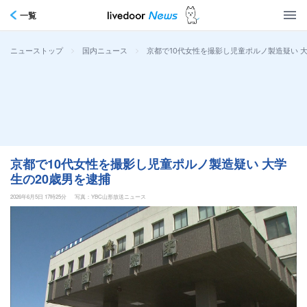
一覧
>
>
京都で10代女性を撮影し児童ポルノ製造疑い 
ニューストップ
国内ニュース
京都で10代女性を撮影し児童ポルノ製造疑い 大学
生の20歳男を逮捕
2026年6月5日 17時25分
写真：YBC山形放送ニュース