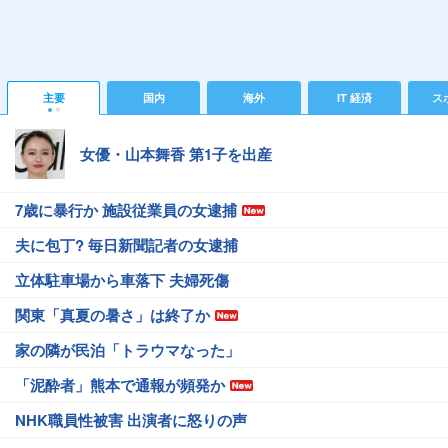
主要
国内
海外
IT 経済
ス
女優・山本舞香 第1子を出産
7歳に暴行か 施設従業員の女逮捕
夫に包丁? 毎日新聞記者の女逮捕
立体駐車場から車落下 夫婦死傷
関東「真夏の暑さ」は終了か
家の隣が民泊「トラウマなった」
「泥酔者」熊本で通報が頻発か
NHK職員性被害 出演者に怒りの声