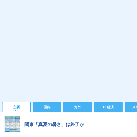
主要
国内
海外
IT 経済
ス
関東「真夏の暑さ」は終了か