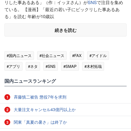
リした事あるある」（作：イッヌさん）が
SNS
で注目を集め
ている。 【漫画】「最近の若い子にビックリした事あるあ
る」を読む 年齢が10歳以
続きを読む
#国内ニュース
#社会ニュース
#FAX
#アイドル
#アプリ
#ネタ
#SNS
#SMAP
#木村拓哉
#固定電話
国内ニュースランキング
斉藤慎二被告 懲役7年を求刑
1
大量注文キャンセル43億円以上か
2
関東「真夏の暑さ」は終了か
3