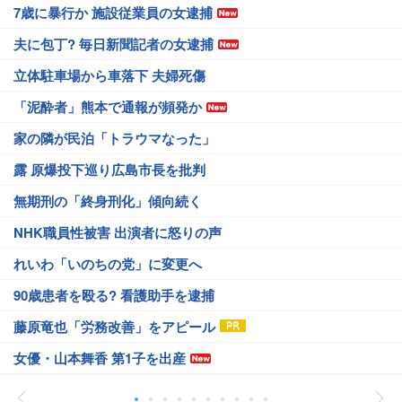
7歳に暴行か 施設従業員の女逮捕
夫に包丁? 毎日新聞記者の女逮捕
立体駐車場から車落下 夫婦死傷
「泥酔者」熊本で通報が頻発か
家の隣が民泊「トラウマなった」
露 原爆投下巡り広島市長を批判
無期刑の「終身刑化」傾向続く
NHK職員性被害 出演者に怒りの声
れいわ「いのちの党」に変更へ
90歳患者を殴る? 看護助手を逮捕
藤原竜也「労務改善」をアピール
女優・山本舞香 第1子を出産