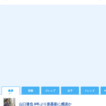
健康
芸能
ゴシップ
女子
トレンド
Y
山口達也 8年ぶり楽器姿に感涙か