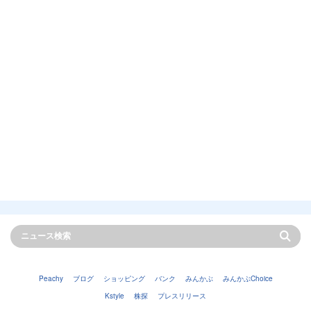
Peachy
ブログ
ショッピング
バンク
みんかぶ
みんかぶChoice
Kstyle
株探
プレスリリース