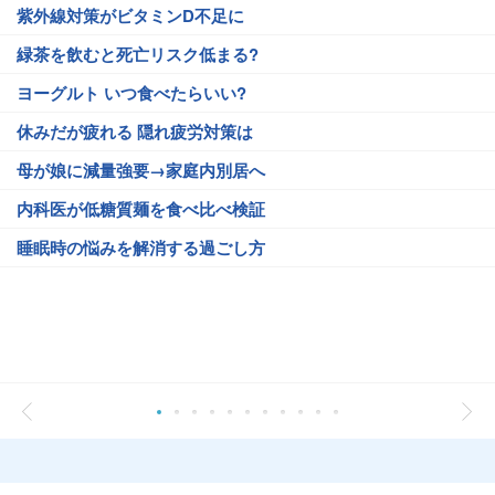
紫外線対策がビタミンD不足に
緑茶を飲むと死亡リスク低まる?
ヨーグルト いつ食べたらいい?
休みだが疲れる 隠れ疲労対策は
母が娘に減量強要→家庭内別居へ
内科医が低糖質麺を食べ比べ検証
睡眠時の悩みを解消する過ごし方