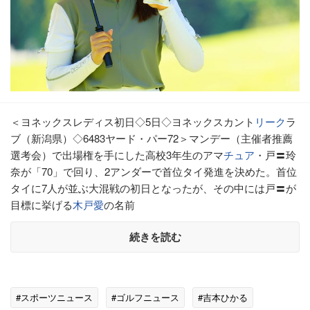
＜ヨネックスレディス初日◇5日◇ヨネックスカント
リーク
ラ
ブ（新潟県）◇6483ヤード・パー72＞マンデー（主催者推薦
選考会）で出場権を手にした高校3年生のアマ
チュア
・戸〓玲
奈が「70」で回り、2アンダーで首位タイ発進を決めた。首位
タイに7人が並ぶ大混戦の初日となったが、その中には戸〓が
目標に挙げる
木戸愛
の名前
続きを読む
#スポーツニュース
#ゴルフニュース
#吉本ひかる