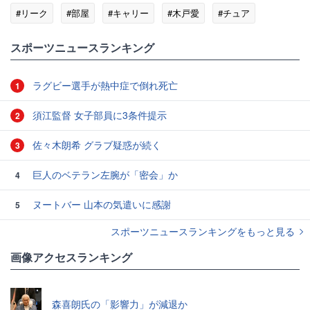
#リーク
#部屋
#キャリー
#木戸愛
#チュア
#大東建託
スポーツニュースランキング
ラグビー選手が熱中症で倒れ死亡
1
須江監督 女子部員に3条件提示
2
佐々木朗希 グラブ疑惑が続く
3
巨人のベテラン左腕が「密会」か
4
ヌートバー 山本の気遣いに感謝
5
スポーツニュースランキングをもっと見る
画像アクセスランキング
森喜朗氏の「影響力」が減退か