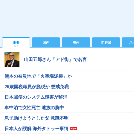
主要
国内
海外
IT 経済
ス
山田五郎さん「アド街」で名言
熊本の被災地で「火事場泥棒」か
25歳国税職員が脱税か 懲戒免職
日本郵便のシステム障害が解消
車中泊で女性死亡 遺族の胸中
息子助けようとした父 意識不明
日本人が誤解 海外タトゥー事情