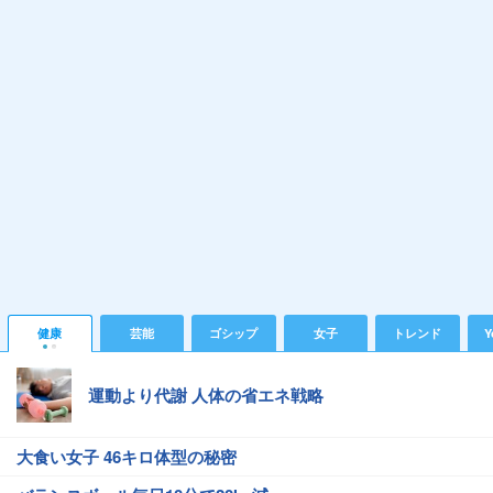
健康
芸能
ゴシップ
女子
トレンド
Y
運動より代謝 人体の省エネ戦略
大食い女子 46キロ体型の秘密