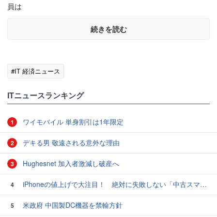
員は
続きを読む
#IT 経済ニュース
ITニュースランキング
ワイモバイル 単身割引は1年限定
1
デキる男 敬遠される意外な理由
2
Hughesnet 加入者激減し破産へ
3
iPhoneの値上げで大注目！ 絶対に失敗しない「中古スマホ」の売り方＆買い方
4
米政府 中国製DC機器を禁輸方針
5