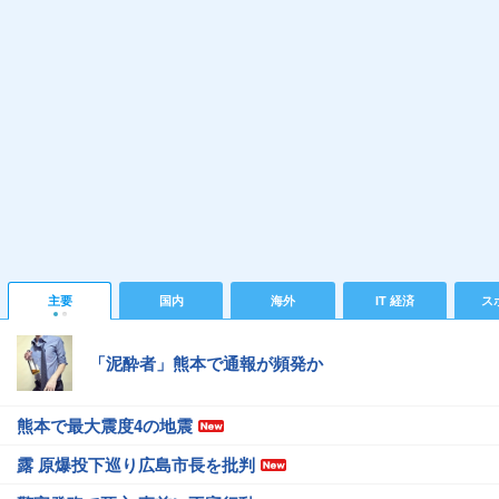
主要
国内
海外
IT 経済
ス
「泥酔者」熊本で通報が頻発か
熊本で最大震度4の地震
露 原爆投下巡り広島市長を批判