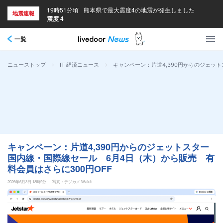
19時51分頃
熊本県で最大震度4の地震が発生しました
地震速報
震度 4
一覧
>
>
キャンペーン：片道4,390円からのジェッ
ニューストップ
IT 経済ニュース
キャンペーン：片道4,390円からのジェットスター
国内線・国際線セール 6月4日（木）から販売 有
料会員はさらに300円OFF
2026年6月3日 18時9分
写真：デジカメ Watch