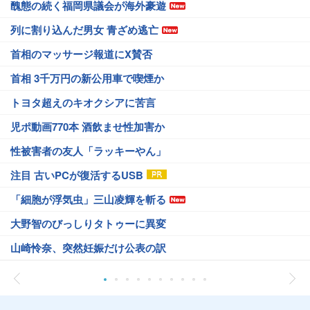
醜態の続く福岡県議会が海外豪遊
列に割り込んだ男女 青ざめ逃亡
首相のマッサージ報道にX賛否
首相 3千万円の新公用車で喫煙か
トヨタ超えのキオクシアに苦言
児ポ動画770本 酒飲ませ性加害か
性被害者の友人「ラッキーやん」
注目 古いPCが復活するUSB
「細胞が浮気虫」三山凌輝を斬る
大野智のびっしりタトゥーに異変
山崎怜奈、突然妊娠だけ公表の訳