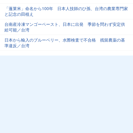
「蓬莱米」命名から100年 日本人技師のひ孫、台湾の農業専門家
と記念の田植え
台南産冷凍マンゴーペースト、日本に出発 季節を問わず安定供
給可能／台湾
日本から輸入のブルーベリー、水際検査で不合格 残留農薬の基
準違反／台湾