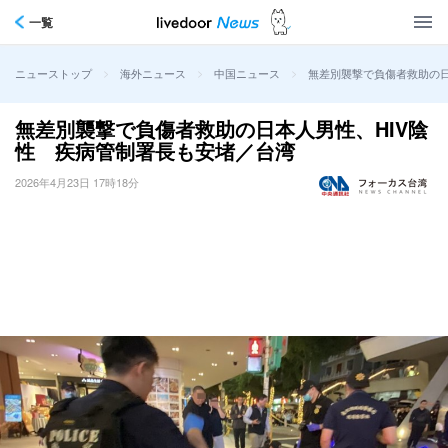
一覧
>
>
>
無差別襲撃で負傷者救助の日
ニューストップ
海外ニュース
中国ニュース
無差別襲撃で負傷者救助の日本人男性、HIV陰
性 疾病管制署長も安堵／台湾
2026年4月23日 17時18分