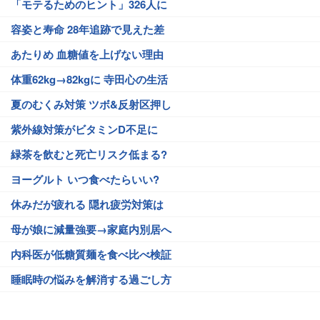
「モテるためのヒント」326人に
容姿と寿命 28年追跡で見えた差
あたりめ 血糖値を上げない理由
体重62kg→82kgに 寺田心の生活
夏のむくみ対策 ツボ&反射区押し
紫外線対策がビタミンD不足に
緑茶を飲むと死亡リスク低まる?
ヨーグルト いつ食べたらいい?
休みだが疲れる 隠れ疲労対策は
母が娘に減量強要→家庭内別居へ
内科医が低糖質麺を食べ比べ検証
睡眠時の悩みを解消する過ごし方