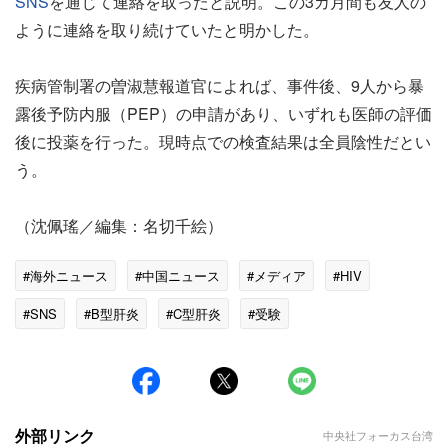
SNS
を通じて連絡を取ったと説明。この3カ月間も友人の
ように連絡を取り続けていたと明かした。
疾病管制署の曽淑慧報道官によれば、事件後、9人から暴
露後予防内服（PEP）の申請があり、いずれも医師の評価
後に投薬を行った。現時点での検査結果は全員陰性だとい
う。
（沈佩瑤／編集：名切千絵）
#海外ニュース
#中国ニュース
#メディア
#HIV
#SNS
#B型肝炎
#C型肝炎
#受験
外部リンク
中央社フォーカス台湾