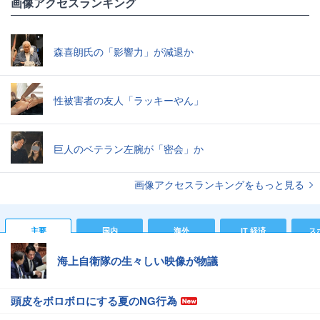
画像アクセスランキング
森喜朗氏の「影響力」が減退か
性被害者の友人「ラッキーやん」
巨人のベテラン左腕が「密会」か
画像アクセスランキングをもっと見る
主要
国内
海外
IT 経済
ス
海上自衛隊の生々しい映像が物議
頭皮をボロボロにする夏のNG行為