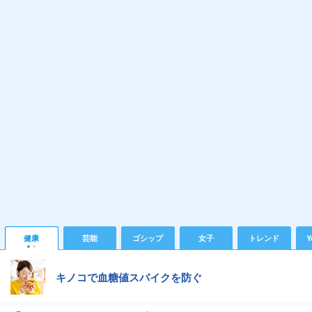
健康
芸能
ゴシップ
女子
トレンド
Y
キノコで血糖値スパイクを防ぐ