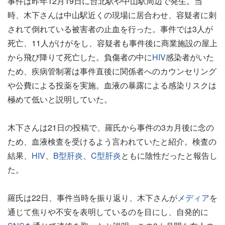
事件は昨年12月19日に台北駅や中山駅周辺で発生。当
時、木下さんは中山駅近くの現場に居合わせ、容疑者に刺
されて倒れている被害者の止血を行った。事件では3人が
死亡、11人がけがをし、容疑者も事件後に商業施設の屋上
から飛び降りて死亡した。負傷者の中に
HIV
感染者がいた
ため、疾病管制署は事件直後に関係者へのカウンセリング
や公費による投薬を実施。血液の暴露による感染リスクは
極めて低いと説明していた。
木下さんは21日の投稿で、羅氏から事件の3カ月後に念の
ため、血液検査を受けるよう言われていたと紹介。検査の
結果、
HIV
、
B型肝炎
、
C型肝炎
ともに陰性だったと報告し
た。
羅氏は22日、事件当時を振り返り、木下さんが
メディア
を
通じて焦りや不安を表明しているのを目にし、自発的に